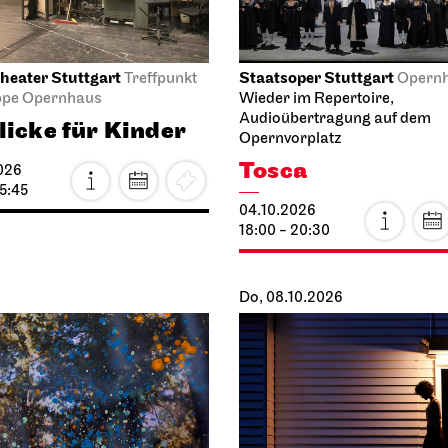
a di
Menschen ent­ste
mermoor
manch­mal, wie
selten, eine Welt
026
11.10.2026
18:00
Di, 13.10.2026
iel Stuttgart
Staatsoper Stuttgart
Opern