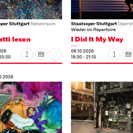
pielhaus
I Did It My Way
Räuber
13.10.2026
026
19:30 - 21:15
 22:00
0.2026
per Stuttgart
Schauspiel Stuttgart
Opernhaus
im Repertoire
Schauspielhaus