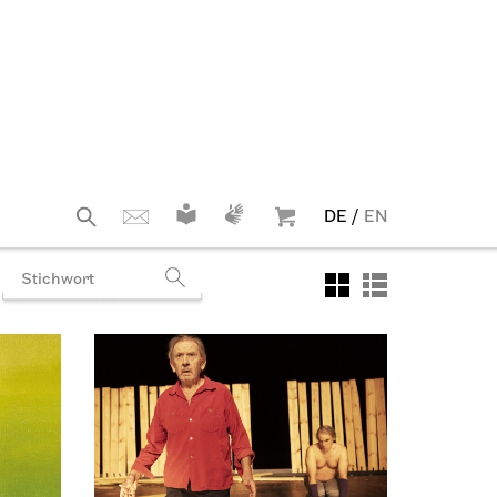
selten, eine Welt
10.10.2026
18:00
JOiN
s Foyer
Foyer Nord
Tee&Techno
ee
11.10.2026