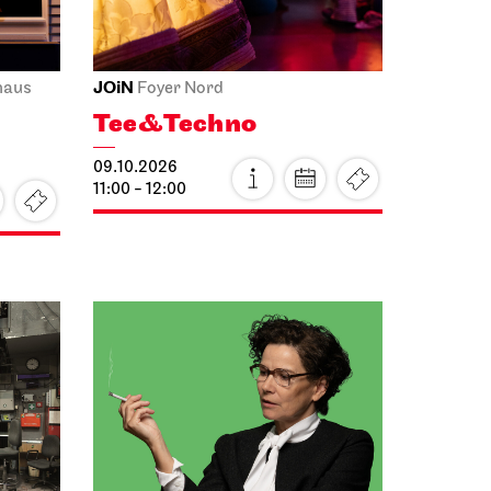
Audioübertragung auf dem
Opernvorplatz
Tosca
14.10.2026
19:00 - 21:30
Sa, 17.10.2026
Staatstheater Stuttgart
Treffpunkt
Freitreppe Opernhaus