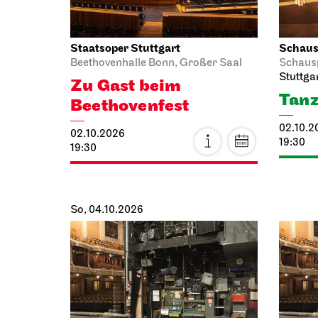
Lady
19:30 - 21:15
Mze
11.10.2
11:00 - 
Staatstheater Stuttgart
Staatso
Treffpunkt
Freitreppe Opernhaus
Audioü
Opernv
Einblicke