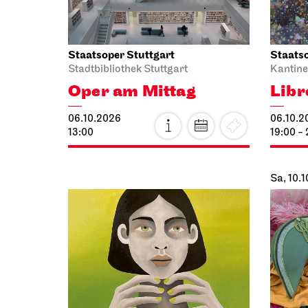
Foyer I. Rang
Schaus
1. Lied­konzert
Die 
12.10.2026
12.10.2
19:30
19:30 -
Do, 15.10.2026
Fr, 16.1
Staatsoper Stuttgart
Staatso
Opernhaus
Audioübertragung auf dem
Wieder 