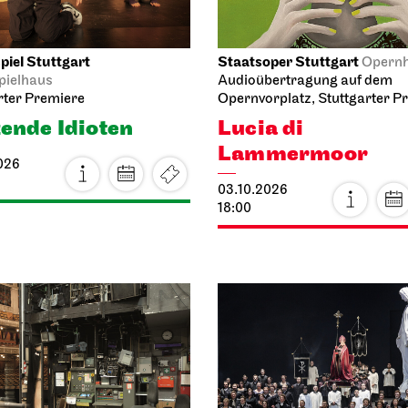
 Macbeth von
11.10.2026
nsk
11:00
026
12:30
per Stuttgart
Schauspiel Stuttgart
Opernhaus
bertragung auf dem
Schauspielhaus
orplatz
Zwischen zwei