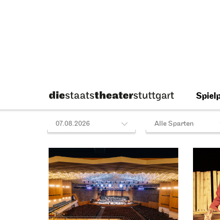
09.10.2026
19:00
So, 11.
Staatsoper Stuttgart
Staatso
Opernhaus
Foyer I
I Did It My Way
Einf
10.10.2026