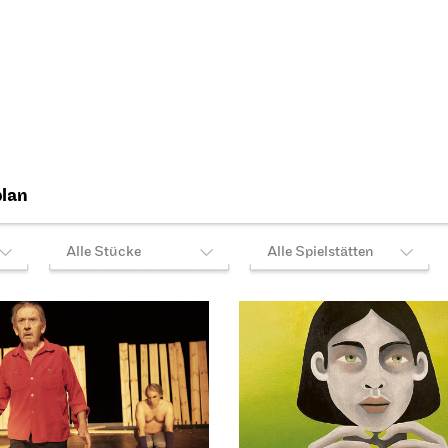
10.2026
per Stuttgart
Schauspiel Stuttgart
Opernhaus,
Untere
. Rang
Schauspielhaus
ührungs­matinee:
Premierenmatin