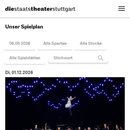
Spielplan
Stuttgarter Ballett
Opernhaus
Der Nussknacker