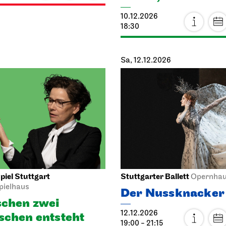
18:30
Sa, 12.12.2026
iel Stuttgart
Stuttgarter Ballett
Opernha
pielhaus
Der Nussknacker
chen zwei
12.12.2026
chen ent­steht
19:00 - 21:15
h­mal, wie