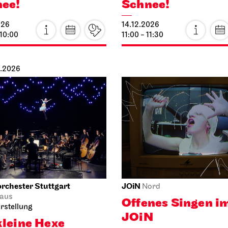
026
14.12.2026
 10:00
11:00 - 11:30
2.2026
rchester Stuttgart
JOiN
Nord
aus
Offenes Singen i
rstellung
JOiN
kleine Hexe
15.12.2026
026