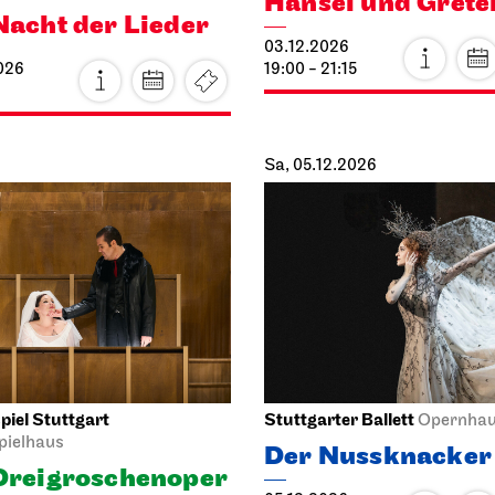
03.12.2026
026
19:00 - 21:15
Sa, 05.12.2026
iel Stuttgart
Stuttgarter Ballett
Opernha
pielhaus
Der Nussknacker
Drei­groschen­oper
05.12.2026
026
18:00 - 20:15