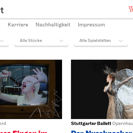
plan
h
Karriere
Nachhaltigkeit
Impressum
Stuttgarter Ballett
ord
Opernha
nes Singen im
Der Nussknacker
N