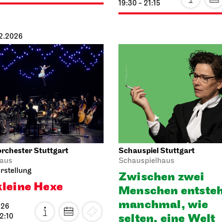
12.2026
rchester Stuttgart
Schauspiel Stuttgart
aus
Schauspielhaus
rstellung
Zwischen zwei
kleine Hexe
Menschen ent­ste
manch­mal, wie
026
selten, eine Welt
12:10
10.12.2026