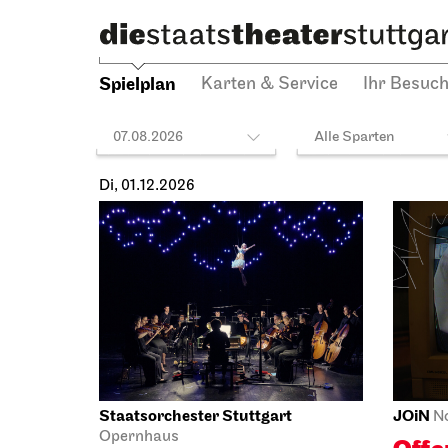
Der Nussknacker
Spiel
30.11.2026
Spielplan
Karten & Service
Ihr Besuc
19:00 - 21:15
Di, 01.12.2026
Staatsorchester Stuttgart
JOiN
N
Opernhaus
Offe
Wieder im Repertoire,
JOi
Schulvorstellung