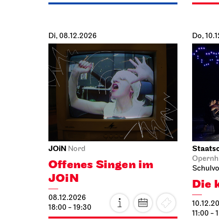
Di, 08.12.2026
Do, 10.
JOiN
Staatso
Nord
Opernh
Offenes Singen im
Schulvo
JOiN
Die 
08.12.2026
10.12.2
18:00 - 19:30
11:00 - 