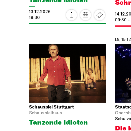
13.12.2026
14.12.2
19:30
09:30 -
Di, 15.1
Schauspiel Stuttgart
Staatso
Schauspielhaus
Opernh
Schulvo
Tanzende Idioten
Die 
14.12.2026
19:30
15.12.2