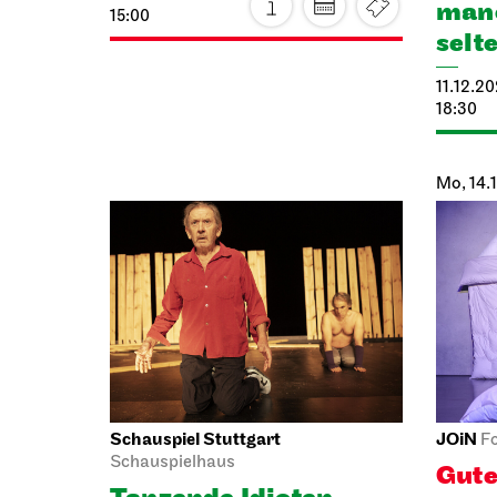
selt
11.12.2
18:30
Mo, 14.
Schauspiel Stuttgart
JOiN
F
Schauspielhaus
Gute
Tanzende Idioten
Schn