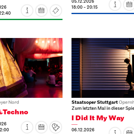
 22:40
Staatsoper Stuttgart
oyer Nord
Opern
Zum letzten Mal in dieser Spie
&Techno
I Did It My Way
026
12:00
06.12.2026
19:30 - 21:15