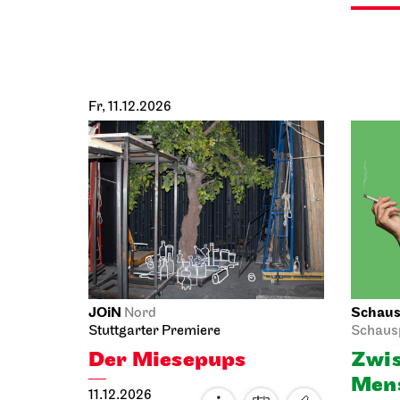
Fr, 11.12.2026
JOiN
Schausp
Nord
Stuttgarter Premiere
Schaus
Der Miesepups
Zwis
Mens
11.12.2026
manc
15:00