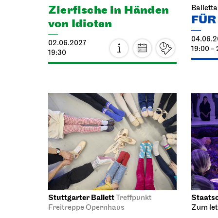
Zier­fische in Händen
Ballett
FÜR
von Idioten
04.06.2
02.06.2027
19:00 - 
19:30
Stuttgarter Ballett
Staatso
Treffpunkt
Freitreppe Opernhaus
Zum letz