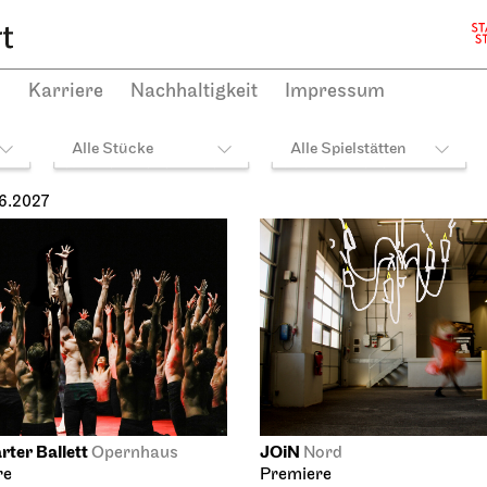
h
Karriere
Nachhaltigkeit
Impressum
Alle Stücke
Alle Spielstätten
06.2027
rter Ballett
JOiN
Opernhaus
Nord
re
Premiere