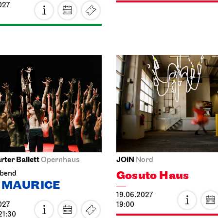
027
rter Ballett
JOiN
Opernhaus
Nord
Gosuto Haus
abend
 MAURICE
19.06.2027
027
19:00
21:30