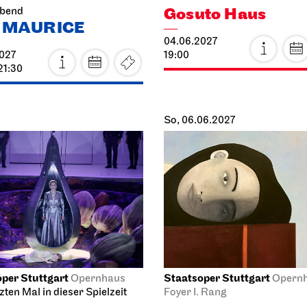
Gosuto Haus
abend
 MAURICE
04.06.2027
027
19:00
21:30
So, 06.06.2027
per Stuttgart
Staatsoper Stuttgart
Opernhaus
Opernh
ten Mal in dieser Spielzeit
Foyer I. Rang