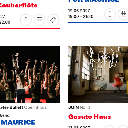
Zauberflöte
12.06.2027
027
19:00 - 21:30
 22:00
rter Ballett
JOiN
Opernhaus
Nord
Gosuto Haus
abend
 MAURICE