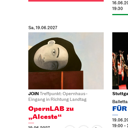
16.06.2
19:30
Sa, 19.06.2027
JOiN
Stuttga
Treffpunkt: Opernhaus-
Eingang in Richtung Landtag
Ballett
OpernLAB zu
FÜR
„Alceste“
19.06.2
19:00 - 