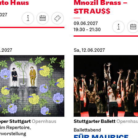
to Haus
Mnozil Brass –
STRAU$$
027
09.06.2027
19:30 - 21:30
6.2027
Sa, 12.06.2027
per Stuttgart
Stuttgarter Ballett
Opernhaus
Opernha
im Repertoire,
Ballettabend
nvorstellung
FÜR MAURICE