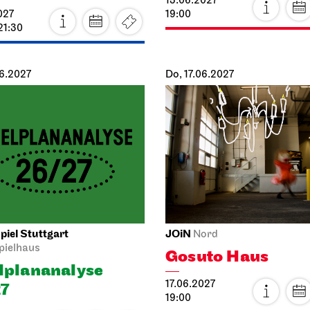
13.06.2027
027
19:00
21:30
06.2027
Do, 17.06.2027
iel Stuttgart
JOiN
Nord
pielhaus
Gosuto Haus
l­plan­analyse
17.06.2027
7
19:00