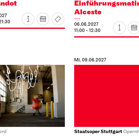
ndot
Einführungs­mati
Alceste
027
21:30
06.06.2027
11:00 - 12:30
Mi, 09.06.2027
Staatsoper Stuttgart
ord
Opern