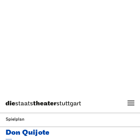
Staatsorchester Stuttgart
Opernhaus
Zum letzten Mal in dieser Spielzeit, Schulvorstellung
Die kleine Hexe
14.05.2027
11:00 - 12:10