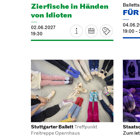
04.06.2
02.06.2027
19:00 - 
19:30
Stuttgarter Ballett
Staatso
Treffpunkt
Freitreppe Opernhaus
Zum letz
Familienführungen
Tura
mit Mini-
05.06.2