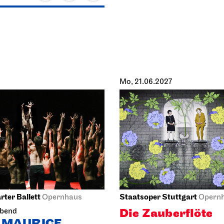
Mo, 21.06.2027
rter Ballett
Staatsoper Stuttgart
Opernhaus
Opern
Die Zauberflöte
abend
 MAURICE
21.06.2027
027
19:00 - 22:00
21:30