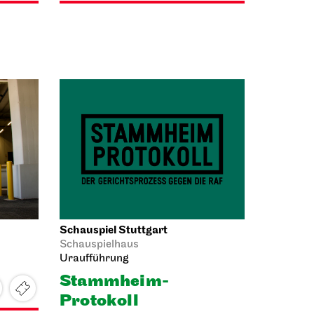
Schauspiel Stuttgart
Schauspielhaus
Uraufführung
Stamm­heim-
Protokoll
Der Gerichts­prozess
gegen die RAF