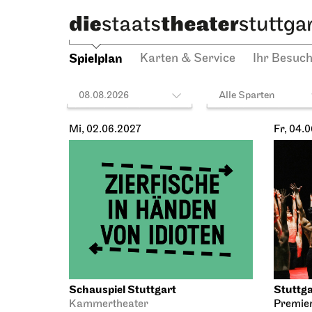
Spiel
29.05.2
19:30
Spielplan
Karten & Service
Ihr Besuc
Mi, 02.06.2027
Fr, 04.
Schauspiel Stuttgart
Stuttga
Kammertheater
Premie
Zier­fische in Händen
Ballett
FÜR
von Idioten