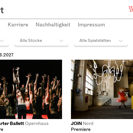
plan
027
h
Karriere
Nachhaltigkeit
Impressum
06.2027
rter Ballett
JOiN
Opernhaus
Nord
re
Premiere
Gosuto Haus
abend
 MAURICE
04.06.2027