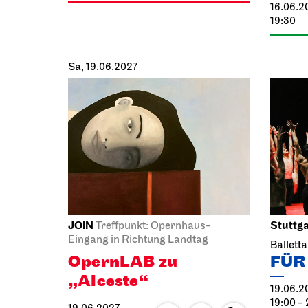
Sa, 19.06.2027
JOiN
Stuttga
Treffpunkt: Opernhaus-
Eingang in Richtung Landtag
Ballett
OpernLAB zu
FÜR
„Alceste“
19.06.2
19:00 - 
19.06.2027
14:00 - 17:00