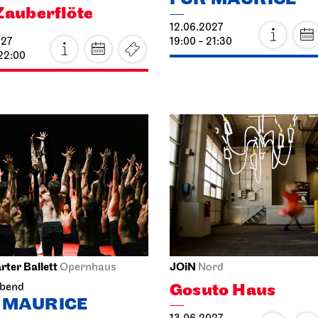
 22:00
rter Ballett
JOiN
Opernhaus
Nord
Gosuto Haus
abend
 MAURICE
13.06.2027
027
19:00
21:30