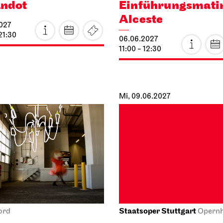
21:30
06.06.2027
11:00 - 12:30
Mi, 09.06.2027
Staatsoper Stuttgart
ord
Opern
to Haus
Mnozil Brass –
STRAU$$
027