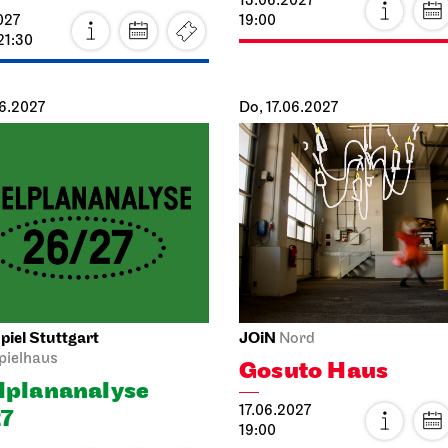
06.2027
Do, 17.06.2027
iel Stuttgart
JOiN
Nord
pielhaus
Gosuto Haus
l­plan­analyse
17.06.2027
7
19:00
027