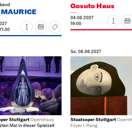
027
19:00
21:30
So, 06.06.2027
per Stuttgart
Staatsoper Stuttgart
Opernhaus
Opernh
ten Mal in dieser Spielzeit
Foyer I. Rang
ndot
Einführungs­mati
Alceste
027