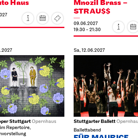
09.06.2027
19:30 - 21:30
6.2027
Sa, 12.06.2027
per Stuttgart
Stuttgarter Ballett
Opernhaus
Opernha
im Repertoire,
Ballettabend
nvorstellung
FÜR MAURICE
Zauberflöte
12.06.2027
027
19:00 - 21:30