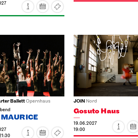
rter Ballett
JOiN
Opernhaus
Nord
Gosuto Haus
abend
 MAURICE
19.06.2027
027
19:00
21:30