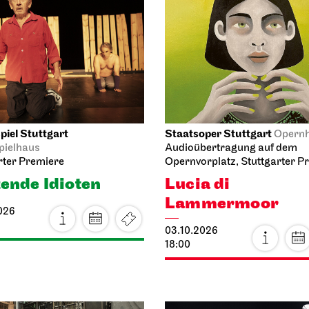
iel Stuttgart
Staatsoper Stuttgart
Opern
pielhaus
Audioübertragung auf dem
rter Premiere
Opernvorplatz, Stuttgarter P
ende Idioten
Lucia di
Lammermoor
026
03.10.2026
18:00