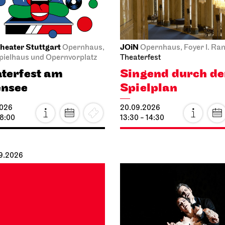
heater Stuttgart
JOiN
Opernhaus,
Opernhaus, Foyer I. Ra
ielhaus und Opernvorplatz
Theaterfest
terfest am
Singend durch d
ensee
Spielplan
2026
20.09.2026
18:00
13:30 - 14:30
09.2026