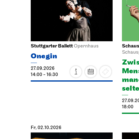
Stuttgarter Ballett
Schausp
Opernhaus
Schaus
Onegin
Zwis
27.09.2026
Mens
14:00 - 16:30
manc
selt
27.09.2
18:00
Fr, 02.10.2026