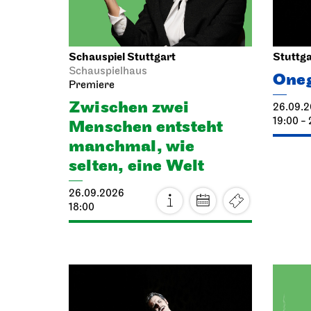
Schauspiel Stuttgart
Stuttga
Schauspielhaus
One
Premiere
Zwischen zwei
26.09.
19:00 - 
Menschen ent­steht
manch­mal, wie
selten, eine Welt
26.09.2026
18:00