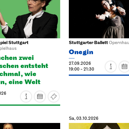
iel Stuttgart
Stuttgarter Ballett
Opernha
pielhaus
Onegin
chen zwei
27.09.2026
chen ent­steht
19:00 - 21:30
h­mal, wie
en, eine Welt
026
Sa, 03.10.2026