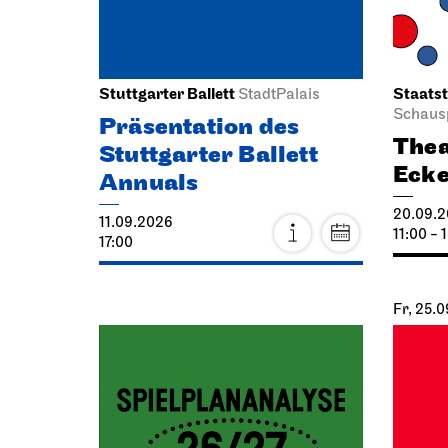
Stuttgarter Ballett
Staatst
StadtPalais
Schausp
Präsentation des
Thea
Stuttgarter Ballett
Eck
Annuals
20.09.
11.09.2026
11:00 - 
17:00
Fr, 25.