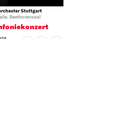
rchester Stuttgart
alle, Beethovensaal
infonie­konzert
026
November 2026
11.2026
Mo, 23.11.2026