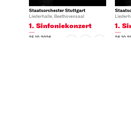
Staatsorchester Stuttgart
Staatso
Liederhalle, Beethovensaal
Liederh
1. Sinfonie­konzert
1. S
25.10.2026
26.10.2
11:00
19:30
Mi, 04.11.2026
So, 22.