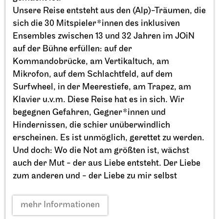
Unsere Reise entsteht aus den (Alp)-Träumen, die
sich die 30 Mitspieler*innen des inklusiven
Ensembles zwischen 13 und 32 Jahren im JOiN
auf der Bühne erfüllen: auf der
Kommandobrücke, am Vertikaltuch, am
Mikrofon, auf dem Schlachtfeld, auf dem
Surfwheel, in der Meerestiefe, am Trapez, am
Klavier u.v.m. Diese Reise hat es in sich. Wir
JOiN
Opernhaus, Foyer I. Rang
begegnen Gefahren, Gegner*innen und
Theaterfest
Hindernissen, die schier unüberwindlich
Singend durch den Spielplan
erscheinen. Es ist unmöglich, gerettet zu werden.
Und doch: Wo die Not am größten ist, wächst
20.09.2026
13:30 - 14:30
auch der Mut - der aus Liebe entsteht. Der Liebe
zum anderen und - der Liebe zu mir selbst
Fr, 25.09.2026
mehr Informationen