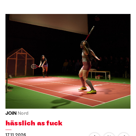
JOiN
Nord
hässlich as fuck
17.11.2026