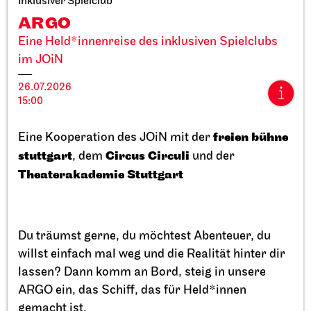
Inklusiver Spielclub
ARGO
Eine Held*innenreise des inklusiven Spielclubs
im JOiN
26.07.2026
Staatstheater Stuttgart
Opernhaus, Schauspielhaus und
15:00
Opernvorplatz
Theaterfest am Eckensee
freien bühne
Eine Kooperation des JOiN mit der
stuttgart
Circus Circuli
, dem
und der
20.09.2026
Theaterakademie Stuttgart
11:00 - 18:00
Du träumst gerne, du möchtest Abenteuer, du
willst einfach mal weg und die Realität hinter dir
lassen? Dann komm an Bord, steig in unsere
ARGO ein, das Schiff, das für Held*innen
gemacht ist.