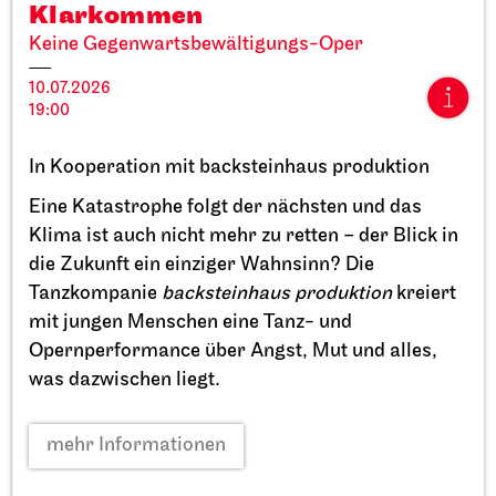
Klarkommen
Keine Gegenwartsbewältigungs-Oper
10.07.2026
19:00
Staatstheater Stuttgart
Opernhaus, Schauspielhaus und
In Kooperation mit
backsteinhaus produktion
Opernvorplatz
Eine Katastrophe folgt der nächsten und das
Theaterfest am Eckensee
Klima ist auch nicht mehr zu retten – der Blick in
20.09.2026
die Zukunft ein einziger Wahnsinn? Die
11:00 - 18:00
Tanzkompanie
backsteinhaus produktion
kreiert
mit jungen Menschen eine Tanz- und
Opernperformance über Angst, Mut und alles,
was dazwischen liegt.
mehr Informationen