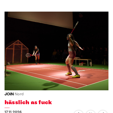
JOiN
Nord
hässlich as fuck
17.11.2026