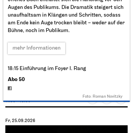
Augen des Publikums. Die Dramatik steigert sich
unaufhaltsam in Klängen und Schritten, sodass
am Ende kein Auge trocken bleibt – weder auf der
Bühne, noch im Publikum.
mehr Informationen
Staatstheater Stuttgart
Opernhaus, Schauspielhaus und
18:15 Einführung im Foyer I. Rang
Opernvorplatz
Abo 50
Theaterfest am Eckensee
20.09.2026
Foto: Roman Novitzky
11:00 - 18:00
Fr, 25.09.2026