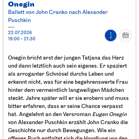
Onegin
Ballett von John Cranko nach Alexander
Puschkin
22.07.2026
19:00 - 21:30
Stuttgarter Ballett
StadtPalais
Präsentation des Stuttgarter
Onegin bricht erst der jungen Tatjana das Herz
Ballett Annuals
und dann letztlich auch sein eigenes. Er spaziert
als arroganter Schnösel durchs Leben und
11.09.2026
erkennt nicht, was für eine begehrenswerte Frau
17:00
hinter dem vermeintlich langweiligen Mädchen
steckt. Jahre später will er sie erobern und muss
So, 20.09.2026
bitter erfahren, dass er seine Chance verpasst
hat. Angelehnt an den Versroman
Eugen Onegin
von Alexander Puschkin erzählt John Cranko die
Geschichte nur durch Bewegungen. Wie ein
offenes Buch entfaltet sich die Handlung vor den