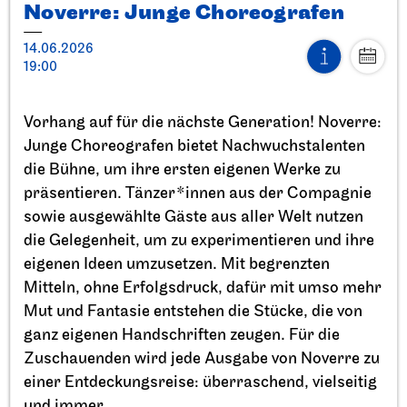
Noverre: Junge Choreografen
14.06.2026
19:00
Vorhang auf für die nächste Generation! Noverre:
Stuttgarter Ballett
StadtPalais
Junge Choreografen bietet Nachwuchstalenten
Präsentation des Stuttgarter
die Bühne, um ihre ersten eigenen Werke zu
Ballett Annuals
präsentieren. Tänzer*innen aus der Compagnie
sowie ausgewählte Gäste aus aller Welt nutzen
11.09.2026
die Gelegenheit, um zu experimentieren und ihre
17:00
eigenen Ideen umzusetzen. Mit begrenzten
Mitteln, ohne Erfolgsdruck, dafür mit umso mehr
So, 20.09.2026
Mut und Fantasie entstehen die Stücke, die von
ganz eigenen Handschriften zeugen. Für die
Zuschauenden wird jede Ausgabe von Noverre zu
einer Entdeckungsreise: überraschend, vielseitig
und immer