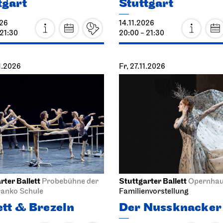
tgart
Stuttgart
026
14.11.2026
 21:30
20:00 - 21:30
11.2026
Fr, 27.11.2026
rter Ballett
Stuttgarter Ballett
Probebühne der
Opernha
ranko Schule
Familienvorstellung
ett & Brezeln
Der Nussknacker