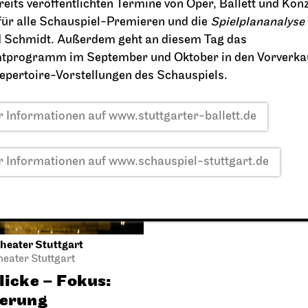
ereits veröffentlichten Termine von Oper, Ballett und Kon
für alle Schauspiel-Premieren und die
Spielplananalyse
026
 Schmidt. Außerdem geht an diesem Tag das
21:30
programm im September und Oktober in den Vorverkauf
Repertoire-Vorstellungen des Schauspiels.
10.2026
 Informationen auf www.stuttgarter-ballett.de
 Informationen auf www.schauspiel-stuttgart.de
heater Stuttgart
heater Stuttgart
licke – Fokus:
ierung