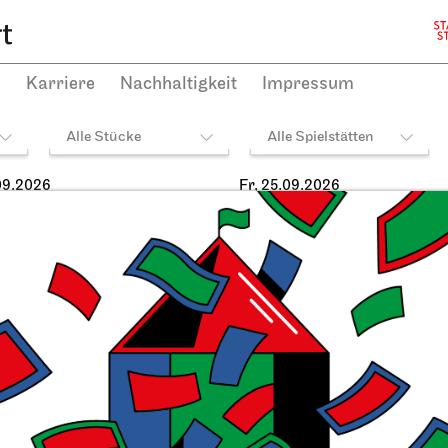
h
Karriere
Nachhaltigkeit
Impressum
Alle Stücke
Alle Spielstätten
09.2026
Fr, 25.09.2026
heater Stuttgart
Stuttgarter Ballett
Opernhaus,
Opernha
ielhaus und Opernvorplatz