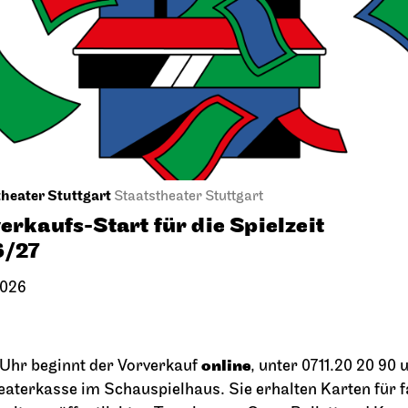
Onegin
terfest am
25.09.2026
ensee
19:00 - 21:30
2026
18:00
heater Stuttgart
Staatstheater Stuttgart
erkaufs-Start für die Spielzeit
6/27
2026
online
Uhr beginnt der Vorverkauf
, unter 0711.20 20 90 
rter Ballett
Opernhaus
eaterkasse im Schauspielhaus. Sie erhalten Karten für f
gin