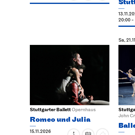
Stut
13.11.2
20:00 -
Sa, 21.
Stuttgarter Ballett
Stuttga
Opernhaus
John C
Romeo und Julia
Ball
15.11.2026