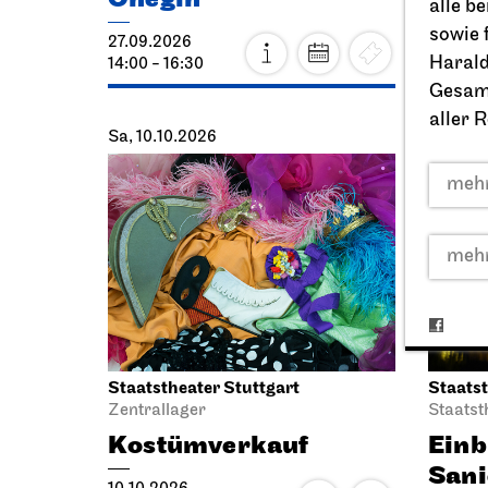
alle b
sowie 
27.09.2026
27.09.2
Harald
14:00 - 16:30
19:00 - 
Gesamt
aller 
Sa, 10.10.2026
Do, 22.
mehr
mehr
Staatstheater Stuttgart
Staatst
Zentrallager
Staatst
Kostümverkauf
Einb
San