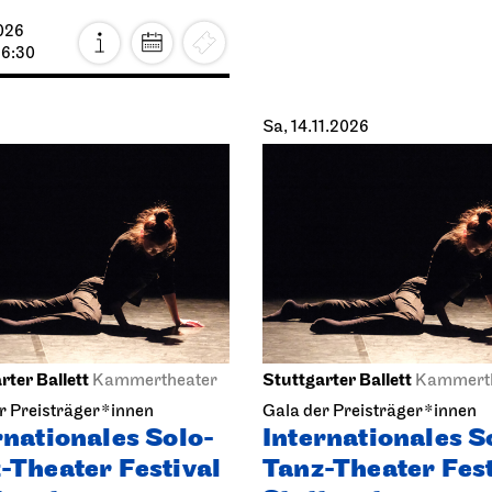
026
16:30
Sa, 14.11.2026
rter Ballett
Stuttgarter Ballett
Kammertheater
Kammert
r Preisträger*innen
Gala der Preisträger*innen
rnationales Solo-
Internationales S
-Theater Festival
Tanz-Theater Fest