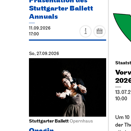
Präsentation des
Thea
Stuttgarter Ballett
Eck
Annuals
20.09.
11.09.2026
11:00 - 
17:00
So, 27.09.2026
Staatst
Vorv
202
13.07.
10:00
Um 10 
Stuttgarter Ballett
Stuttga
Opernhaus
der Th
Onegin
One