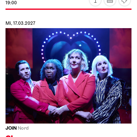
Staatsorchester Stuttgart
Liederhalle, Beethovensaal
4. Sinfonie­konzert
22.02.2027
19:30
Di, 23.02.2027