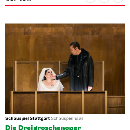
Staatsoper Stuttgart
Opernhaus
Uraufführung, Familienvorstellung
Die drei ??? und das
Spiegelkabinett
20.02.2027
18:00