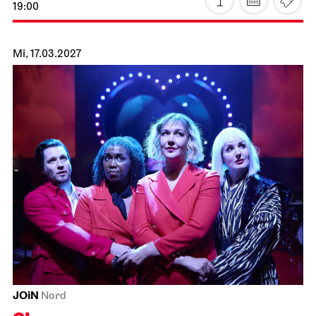
Staatsorchester Stuttgart
Liederhalle, Beethovensaal
4. Sinfonie­konzert
22.02.2027
19:30
Di, 23.02.2027