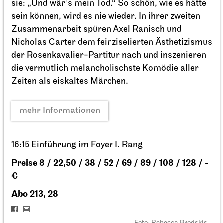
Schauspiel Stuttgart
Schauspielhaus
Tanzende Idioten
27.02.2027
19:30
So, 28.02.2027