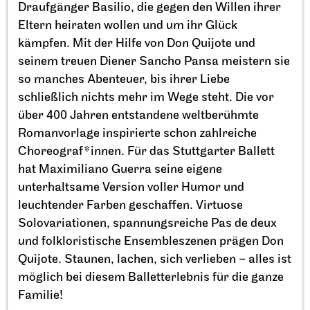
Draufgänger Basilio, die gegen den Willen ihrer
Eltern heiraten wollen und um ihr Glück
kämpfen. Mit der Hilfe von Don Quijote und
seinem treuen Diener Sancho Pansa meistern sie
so manches Abenteuer, bis ihrer Liebe
schließlich nichts mehr im Wege steht. Die vor
über 400 Jahren entstandene weltberühmte
Romanvorlage inspirierte schon zahlreiche
Choreograf*innen. Für das Stuttgarter Ballett
Staatstheater Stuttgart
Opernhaus, Schauspielhaus und
hat Maximiliano Guerra seine eigene
Opernvorplatz
unterhaltsame Version voller Humor und
Theaterfest am Eckensee
leuchtender Farben geschaffen. Virtuose
20.09.2026
Solovariationen, spannungsreiche Pas de deux
11:00 - 18:00
und folkloristische Ensembleszenen prägen Don
Quijote. Staunen, lachen, sich verlieben – alles ist
möglich bei diesem Balletterlebnis für die ganze
Familie!