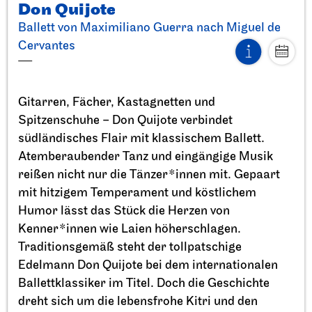
Don Quijote
Ballett von Maximiliano Guerra nach Miguel de
Cervantes
Stuttgarter Ballett
StadtPalais
Gitarren, Fächer, Kastagnetten und
Präsentation des Stuttgarter
Spitzenschuhe – Don Quijote verbindet
südländisches Flair mit klassischem Ballett.
Ballett Annuals
Atemberaubender Tanz und eingängige Musik
11.09.2026
reißen nicht nur die Tänzer*innen mit. Gepaart
17:00
mit hitzigem Temperament und köstlichem
Humor lässt das Stück die Herzen von
Kenner*innen wie Laien höherschlagen.
So, 20.09.2026
Traditionsgemäß steht der tollpatschige
Edelmann Don Quijote bei dem internationalen
Ballettklassiker im Titel. Doch die Geschichte
dreht sich um die lebensfrohe Kitri und den