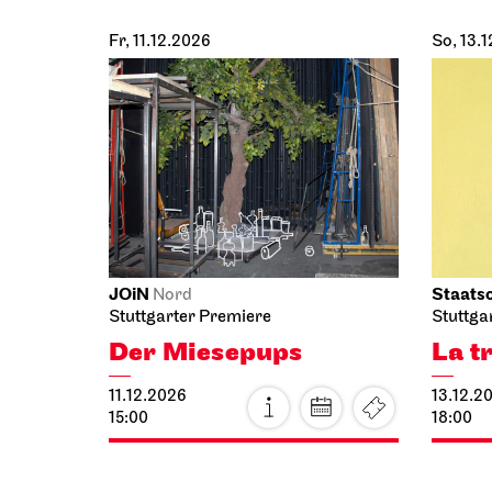
Fr, 11.12.2026
So, 13.
JOiN
Staatso
Nord
Stuttgarter Premiere
Stuttga
Der Miesepups
La t
11.12.2026
13.12.2
15:00
18:00