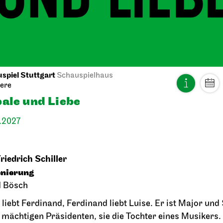
Spiegelkabinett
027
20.02.2027
18:00
spiel Stuttgart
März 2027
Schauspielhaus
ere
ale und Liebe
03.2027
.2027
riedrich Schiller
enierung
d Bösch
 liebt Ferdinand, Ferdinand liebt Luise. Er ist Major und
 mächtigen Präsidenten, sie die Tochter eines Musikers
iel Stuttgart