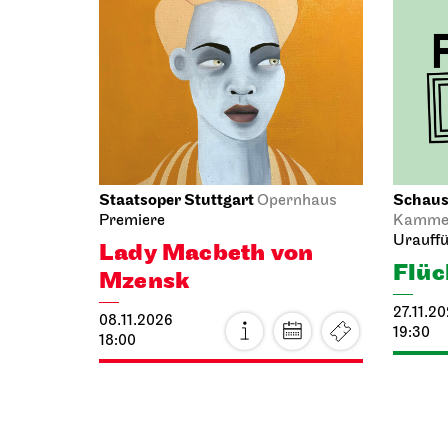
Staatsoper Stuttgart
Schausp
Opernhaus
Premiere
Kammer
Urauff
Lady Macbeth von
Flüc
Mzensk
27.11.2
08.11.2026
19:30
18:00