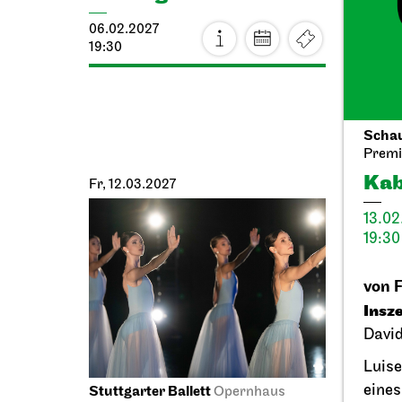
06.02.2027
13.02.2
19:30
19:30
Schau
Premi
Kab
Fr, 12.03.2027
Do, 25.
13.02
19:30
von F
Insz
Davi
Luise
eines
Stuttgarter Ballett
Schausp
Opernhaus