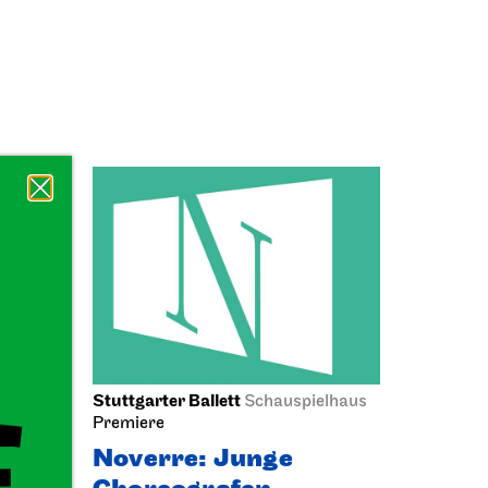
Stuttgarter Ballett
haus
Schauspielhaus
llung
Premiere
das
Noverre: Junge