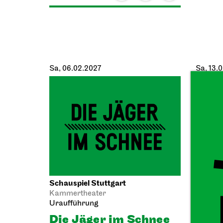
Sa, 06.02.2027
Sa, 13.
Schauspiel Stuttgart
Schausp
Kammertheater
Schaus
Uraufführung
Premie
Die Jäger im Schnee
Kaba