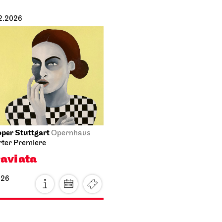
12.2026
per Stuttgart
Opernhaus
rter Premiere
raviata
026