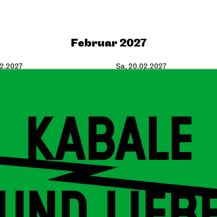
Februar 2027
02.2027
Sa, 20.02.2027
iel Stuttgart
Staatsoper Stuttgart
Opern
pielhaus
Uraufführung, Familienvorste
re
Die drei ??? und 
le und Liebe