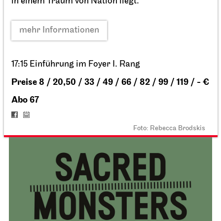
in einem Traum von Nation liegt.
Staatsoper Stuttgart
Opernhaus
mehr Informationen
Premiere
Der Rosen­kavalier
17:15 Einführung im Foyer I. Rang
06.05.2027
Preise 8 / 20,50 / 33 / 49 / 66 / 82 / 99 / 119 / - €
16:00
Abo 67
Sa, 08.05.2027
Foto: Rebecca Brodskis