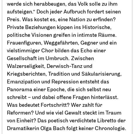
werde sich herabbeugen, das Volk solle zu ihm
19:00
aufsteigen.“ Doch jeder Aufbruch fordert seinen
Preis. Was kostet es, eine Nation zu erfinden?
Sa, 17.04.2027
Private Beziehungen kippen ins Historische,
politische Visionen greifen in intimste Räume.
Frauenfiguren, Weggefährten, Gegner und ein
vielstimmiger Chor bilden das Echo einer
Gesellschaft im Umbruch. Zwischen
Walzerseligkeit, Derwisch-Tanz und
Kriegsberichten, Tradition und Säkularisierung,
Emanzipation und Repression entsteht das
Panorama einer Epoche, die sich selbst neu
schreibt – und dabei offene Fragen hinterlässt.
Was bedeutet Fortschritt? Wer zahlt für
Reformen? Und wie viel Gewalt steckt im Traum
von Einheit? Das poetisch verdichtete Libretto der
Schauspiel Stuttgart
Kammertheater
Dramatikerin Olga Bach folgt keiner Chronologie.