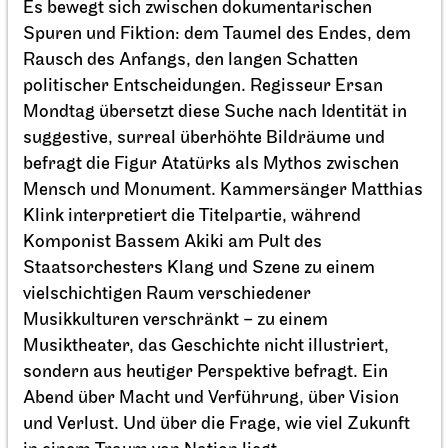
Uraufführung
Es bewegt sich zwischen dokumentarischen
Faust neo
Spuren und Fiktion: dem Taumel des Endes, dem
Rausch des Anfangs, den langen Schatten
17.04.2027
politischer Entscheidungen. Regisseur Ersan
19:30
Mondtag übersetzt diese Suche nach Identität in
suggestive, surreal überhöhte Bildräume und
Do, 06.05.2027
befragt die Figur Atatürks als Mythos zwischen
Mensch und Monument. Kammersänger Matthias
Klink interpretiert die Titelpartie, während
Komponist Bassem Akiki am Pult des
Staatsorchesters Klang und Szene zu einem
vielschichtigen Raum verschiedener
Musikkulturen verschränkt – zu einem
Musiktheater, das Geschichte nicht illustriert,
sondern aus heutiger Perspektive befragt. Ein
Abend über Macht und Verführung, über Vision
und Verlust. Und über die Frage, wie viel Zukunft