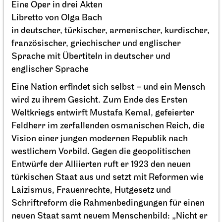
Eine Oper in drei Akten
Libretto von Olga Bach
in deutscher, türkischer, armenischer, kurdischer,
französischer, griechischer und englischer
Sprache mit Übertiteln in deutscher und
englischer Sprache
Eine Nation erfindet sich selbst – und ein Mensch
wird zu ihrem Gesicht. Zum Ende des Ersten
Weltkriegs entwirft Mustafa Kemal, gefeierter
Feldherr im zerfallenden osmanischen Reich, die
Vision einer jungen modernen Republik nach
westlichem Vorbild. Gegen die geopolitischen
Entwürfe der Alliierten ruft er 1923 den neuen
Stuttgarter Ballett
Schauspielhaus
Premiere
türkischen Staat aus und setzt mit Reformen wie
Ballettabend
Laizismus, Frauenrechte, Hutgesetz und
CREATIONS XVI – XIX
Schriftreform die Rahmenbedingungen für einen
neuen Staat samt neuem Menschenbild: „Nicht er
16.04.2027