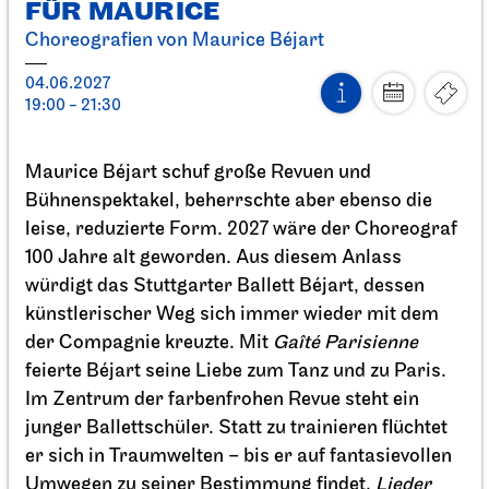
FÜR MAURICE
FÜR MAURICE
Choreografien von Maurice Béjart
04.06.2027
19:00 - 21:30
04.06.2027
19:00 - 21:30
Maurice Béjart schuf große Revuen und
Bühnenspektakel, beherrschte aber ebenso die
leise, reduzierte Form. 2027 wäre der Choreograf
100 Jahre alt geworden. Aus diesem Anlass
würdigt das Stuttgarter Ballett Béjart, dessen
künstlerischer Weg sich immer wieder mit dem
der Compagnie kreuzte. Mit
Gaîté Parisienne
feierte Béjart seine Liebe zum Tanz und zu Paris.
Im Zentrum der farbenfrohen Revue steht ein
junger Ballettschüler. Statt zu trainieren flüchtet
er sich in Traumwelten – bis er auf fantasievollen
Umwegen zu seiner Bestimmung findet.
Lieder