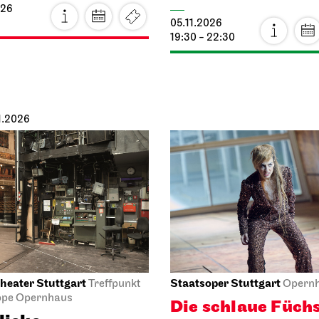
026
So, 25.10.2026
iel Stuttgart
Staatsorchester Stuttgart
theater
Liederhalle, Beethovensaal
ner Mann
1. Sinfonie­konzer
s nun?
25.10.2026
11:00