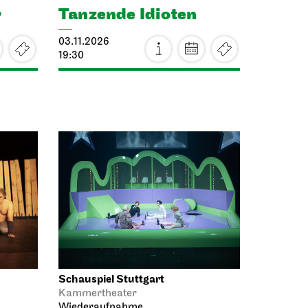
21.10.2026
19:00
Fr, 23.10.2026
Staatsoper Stuttgart
Opernhaus
Lucia di
Lammermoor
­oper
23.10.2026