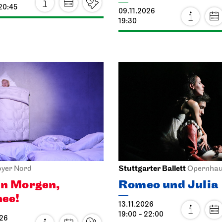
h­mal, wie
27.10.2026
en, eine Welt
19:30
Preise 8 – 50 € / E
026
10.2026
iel Stuttgart
Schauspiel Stuttgart
Fulda
pielhaus
Stadtschloss