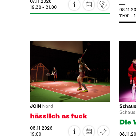
Di, 27.1
Staatsorchester Stuttgart
Schausp
Liederhalle, Beethovensaal
Schaus
1. Sinfonie­konzert
Zwis
Mens