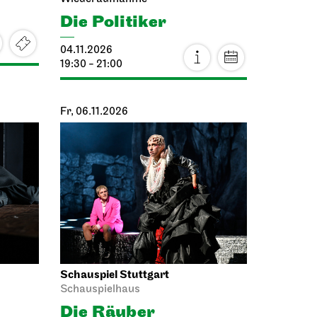
19:00
Staatsoper Stuttgart
fpunkt
Opernhaus
I Did It My Way
24.10.2026
19:30 - 21:15