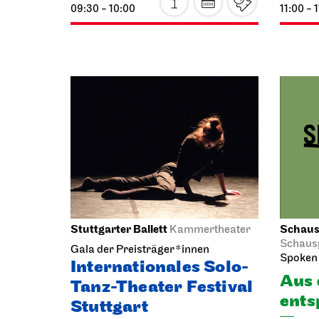
Gastspiel in Fulda, Wiederaufnahme
Wieder
Die Ermittlung
Die 
29.10.2026
30.10.2
20:00 - 22:05
19:30 - 
Staatstheater Stuttgart
Staatso
Treffpunkt
Freitreppe Opernhaus
Die 