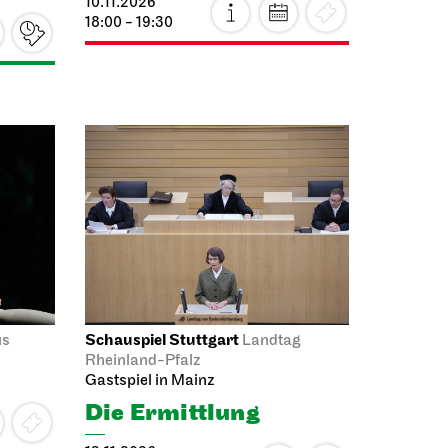
28.10.2026
19:30
Foto: Björn Klein
Sa, 31.10.2026
JOiN
Treffpunkt: Opernhaus-
Eingang in Richtung Landtag