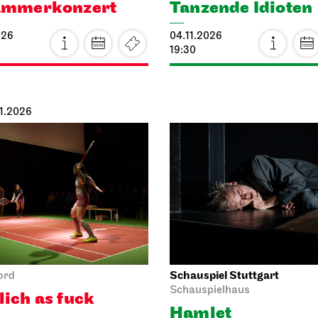
22.10.2026
19:30 - 22:40
Sa, 24.10.2026
iel Stuttgart
Staatstheater Stuttgart
Tref
theater
Freitreppe Opernhaus
ner Mann
Einblicke
s nun?
24.10.2026
14:15 - 15:45