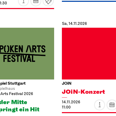
aufnahme
Gastspiel in Fulda
Welt im Rücken
Die Ermittlung
026
30.10.2026
21:15
20:00 - 22:05
per Stuttgart
Schauspiel Stuttgart
Opernhaus
Schauspielhaus
schlaue Füchsin