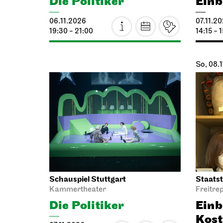
24.10.2
19:30 - 22:30
19:30
Schauspiel Stuttgart
Staatso
Schauspielhaus
I Di
Die Drei­groschen­oper
25.10.2
25.10.2026
19:00 -
18:00 - 21:10