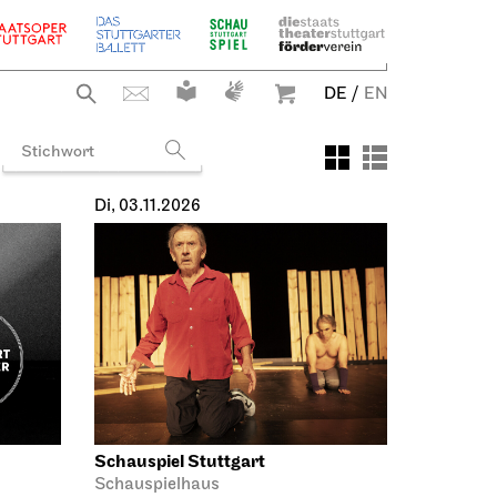
19.10.2026
DE
/
EN
19:30
Staatsoper Stuttgart
haus
Rätsche,
lzeit
Geislingen an der Steige
Staatsoper goes
Rätsche