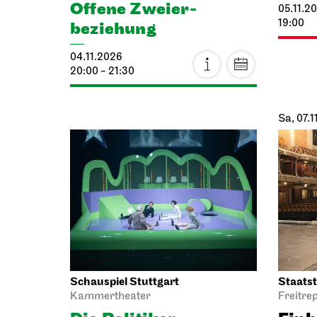
23.10.2
23.10.2026
19:30
19:00 - 22:00
Schauspiel Stuttgart
Schausp
Schauspielhaus
Kammer
Wiederaufnahme
Klei
Hamlet
– wa
24.10.2026