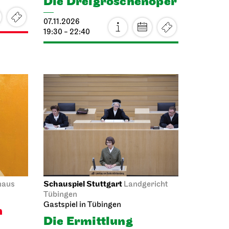
Mo, 26.10.2026
Schauspiel Stuttgart
Schauspielhaus
Zwischen zwei
Menschen ent­steht
manch­mal, wie
uspielhaus