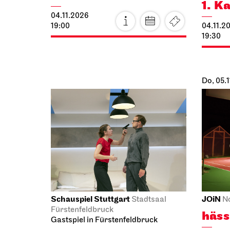
22.10.2026
15:00 - 16:30
JOiN
Schausp
Nord
Kammer
Home Vibes -
Klei
Gestalten im JOiN-
– wa
Haus!