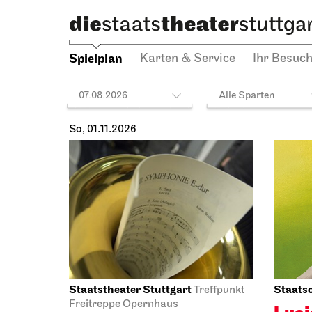
18:00 -
Spiel
18.10.2026
14:00
Spielplan
Karten & Service
Ihr Besuc
07.08.2026
Alle Sparten
Di, 20.10.2026
Staatsoper Stuttgart
Schausp
Opernhaus
Schaus
Lucia di
Köni
Lammermoor
Drit