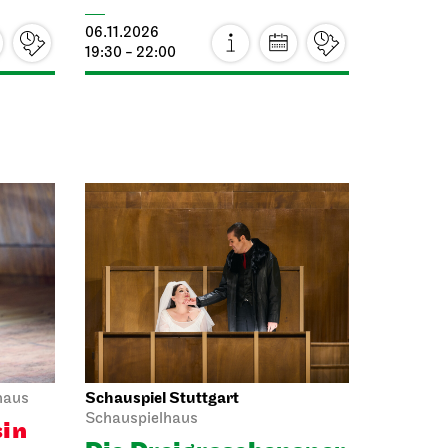
Staatstheater Stuttgart
Treffpunkt
Freitreppe Opernhaus
t
Einblicke
25.10.2026
14:15 - 15:45