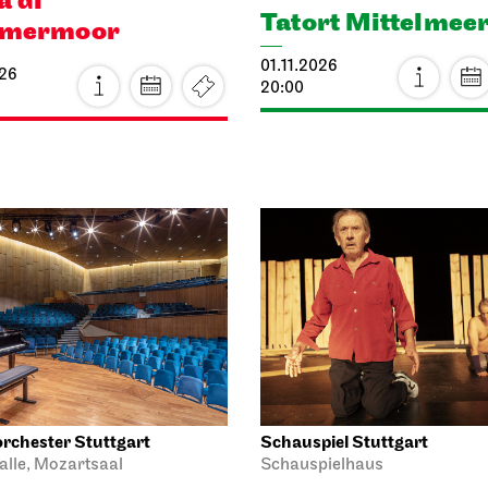
19:00 - 21:30
026
per Stuttgart
Schauspiel Stuttgart
Opernhaus
Schauspielhaus
schlaue Füchsin
Wiederaufnahme
Die Drei­groschen
026
 20:45