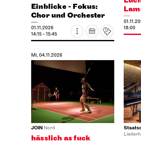
20.10.2026
19:00
20.10.2
19:30
Do, 22.10.2026
Staatstheater Stuttgart
Staatso
Staatstheater Stuttgart
Die 
Einblicke – Fokus:
22.10.2
Sanierung
19:00 -