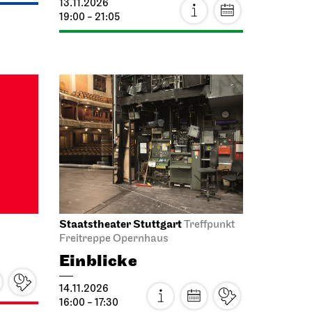
OpernLAB zu „Lady
Macbeth von Mzensk“
31.10.2026
14:00 - 17:00
Schauspiel Stuttgart
Foyer
Kammertheater
Gesprächsreihe