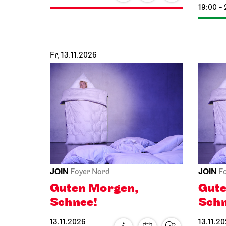
26.10.2026
manc
19:30
selt
27.10.2
18:30
Do, 29.10.2026
Fr, 30.
Schauspiel Stuttgart
Schausp
Fulda
Stadtschloss
Schaus