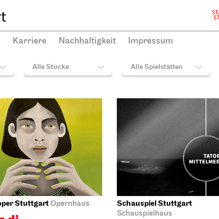
 20:30
plan
h
Karriere
Nachhaltigkeit
Impressum
Alle Stücke
Alle Spielstätten
Mi, 21.10.2026
iel Stuttgart
Staatsoper Stuttgart
Opern
pielhaus
Zum letzten Mal in dieser Spie
g Richard der
Tosca
te
21.10.2026