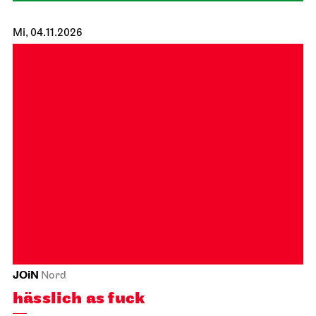
Staatsoper Stuttgart
Opernhaus
Audioübertragung auf dem Opernvorplatz
Tosca
17.10.2026
19:00 - 21:30