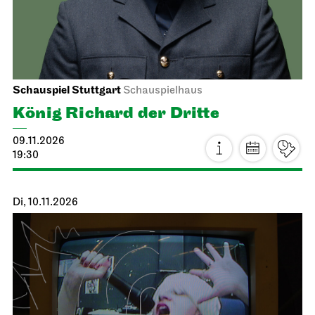
Schauspiel Stuttgart
Schauspielhaus
Staatstheater Stuttgart
Treffpunkt Freitreppe Opernhaus
Tanzende Idioten
Einblicke
25.01.2027
24.10.2026
19:30
14:15 - 15:45
von Thorsten Lensing
Mit Texten von Denis Johnson und
Originalzitaten der NASA-Apollo-Missionen
zum Mond
Inszenierung
Thorsten Lensing