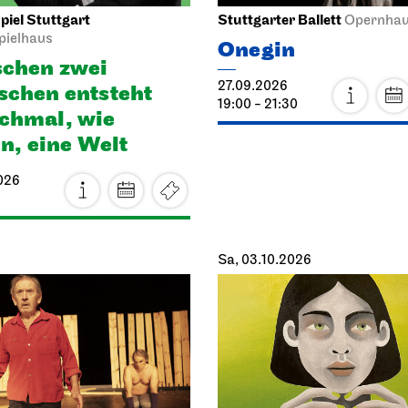
iel Stuttgart
Stuttgarter Ballett
Opernha
pielhaus
Onegin
chen zwei
27.09.2026
chen ent­steht
19:00 - 21:30
h­mal, wie
en, eine Welt
026
Sa, 03.10.2026