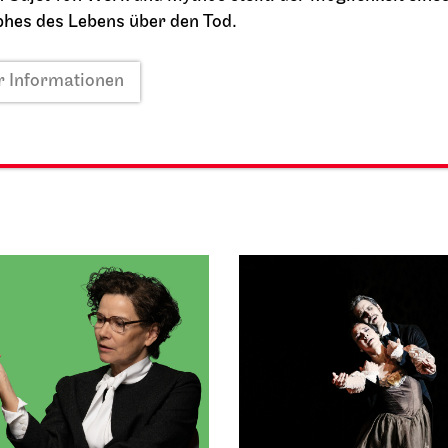
hes des Lebens über den Tod.
2026
27.09.2026
21:30
11:00 - 12:00
 Informationen