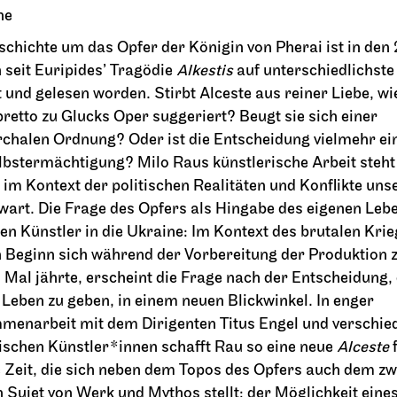
he
2026
25.09.2026
schichte um das Opfer der Königin von Pherai ist in den
19:00 - 21:30
 seit Euripides’ Tragödie
Alkestis
auf unterschiedlichst
t und gelesen worden. Stirbt Alceste aus reiner Liebe, wi
bretto zu Glucks Oper suggeriert? Beugt sie sich einer
rchalen Ordnung? Oder ist die Entscheidung vielmehr ei
So, 27.09.2026
lbstermächtigung? Milo Raus künstlerische Arbeit steht
im Kontext der politischen Realitäten und Konflikte uns
art. Die Frage des Opfers als Hingabe des eigenen Leb
den Künstler in die Ukraine: Im Kontext des brutalen Krie
 Beginn sich während der Vorbereitung der Produktion
n Mal jährte, erscheint die Frage nach der Entscheidung,
 Leben zu geben, in einem neuen Blickwinkel. In enger
enarbeit mit dem Dirigenten Titus Engel und verschie
ischen Künstler*innen schafft Rau so eine neue
Alceste
rter Ballett
JOiN
Opernhaus
Foyer Nord
 Zeit, die sich neben dem Topos des Opfers auch dem zw
gin
Tee&Techno
 Sujet von Werk und Mythos stellt: der Möglichkeit eine