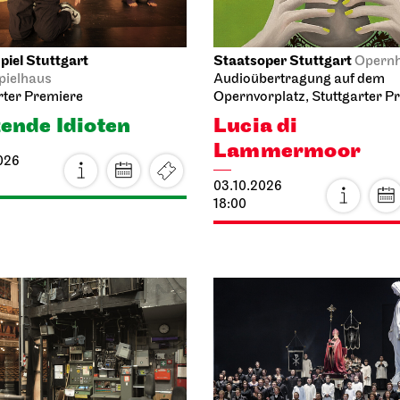
iel Stuttgart
Staatsoper Stuttgart
Opern
pielhaus
Audioübertragung auf dem
rter Premiere
Opernvorplatz, Stuttgarter P
ende Idioten
Lucia di
Lammermoor
026
03.10.2026
18:00