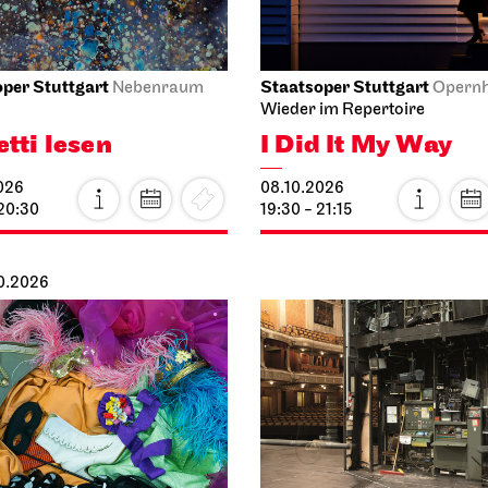
per Stuttgart
Staatsoper Stuttgart
Nebenraum
Opern
Wieder im Repertoire
etti lesen
I Did It My Way
026
08.10.2026
 20:30
19:30 - 21:15
10.2026