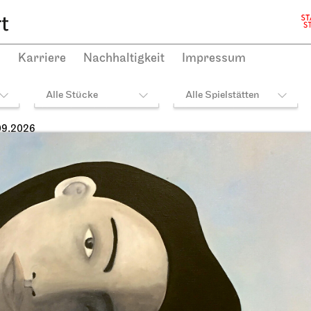
h
Karriere
Nachhaltigkeit
Impressum
Alle Stücke
Alle Spielstätten
09.2026
heater Stuttgart
JOiN
Opernhaus,
Opernhaus, Foyer I. Ra
ielhaus und Opernvorplatz
Theaterfest