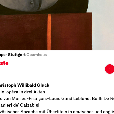
terfest am
Singend durch d
ensee
Spielplan
2026
20.09.2026
18:00
13:30 - 14:30
09.2026
oper Stuttgart
Opernhaus
ste
ristoph Willibald Gluck
ie-opéra in drei Akten
to von Marius-François-Louis Gand Lebland, Bailli Du R
anieri de’ Calzabigi
Stuttgarter Ballett
ord
Opernha
nzösischer Sprache mit Übertiteln in deutscher und engl
o Sommer!
Onegin