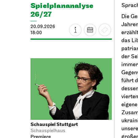
Spiel­plan­analyse
Sprac
25.09.
26/27
Die Ge
17:00
Jahren
20.09.2026
erzähl
18:00
das Li
patria
der Se
immer 
Gegenw
führt 
dessen
vierte
eigene
Zusamm
ukrain
Schauspiel Stuttgart
Stuttga
unsere
Schauspielhaus
One
großen
Premiere