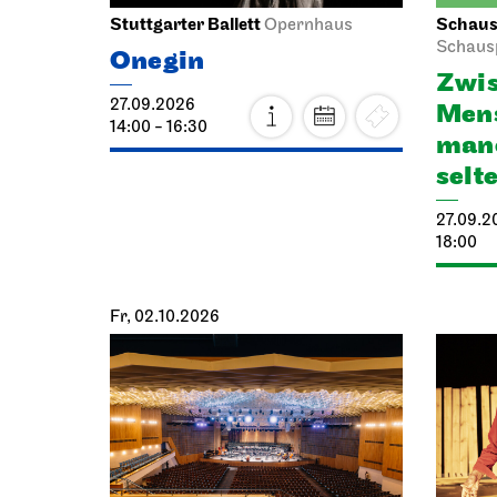
Stuttgarter Ballett
Schausp
Opernhaus
Schaus
Onegin
Zwis
27.09.2026
Mens
14:00 - 16:30
manc
selt
27.09.2
18:00
Fr, 02.10.2026