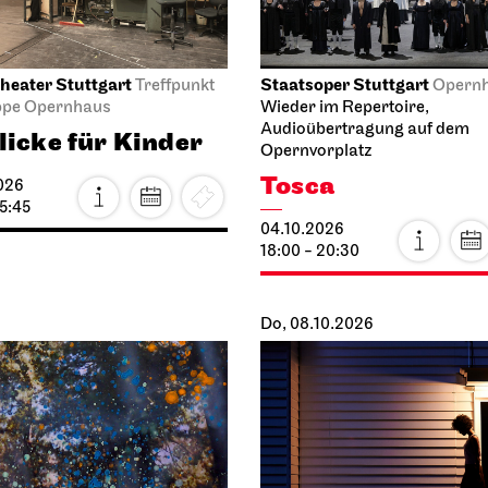
heater Stuttgart
Staatsoper Stuttgart
Treffpunkt
Opern
ppe Opernhaus
Wieder im Repertoire,
Audioübertragung auf dem
licke für Kinder
Opernvorplatz
Tosca
026
15:45
04.10.2026
18:00 - 20:30
Do, 08.10.2026