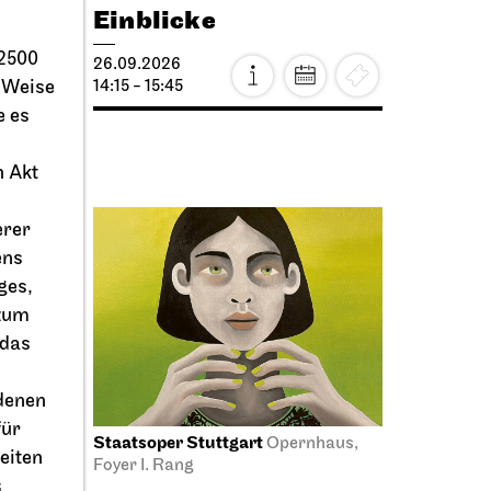
Einblicke
 2500
26.09.2026
e Weise
14:15 - 15:45
e es
n Akt
erer
ens
ges,
 zum
 das
denen
für
Staatsoper Stuttgart
Opernhaus,
eiten
Foyer I. Rang
s