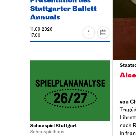
Präsentation des
Thea
Stuttgarter Ballett
Eck
Annuals
20.09.
11.09.2026
11:00 - 
17:00
Fr, 25.
Staats
Alce
von Ch
Tragéd
Libret
nach R
Schauspiel Stuttgart
JOiN
N
Schauspielhaus
in fra
Cia