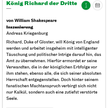
König Richard der Dritte
von William Shakespeare
Inszenierung
Andreas Kriegenburg
Stuttgarter Ballett
StadtPalais
Präsentation des Stuttgarter
Richard, Duke of Gloster, will König von England
Ballett Annuals
werden und arbeitet insgeheim mit intelligenter
Täuschung und politischer Intrige darauf hin, das
11.09.2026
Amt zu übernehmen. Hierfür ermordet er seine
17:00
Verwandten, die in der königlichen Erbfolge vor
ihm stehen, ebenso alle, die sich seiner absoluten
Herrschaft entgegenstellen. Doch hinter seinem
So, 20.09.2026
fanatischen Machtanspruch verbirgt sich nicht
nur Kalkül, sondern auch eine zutiefst verstörte
Seele.