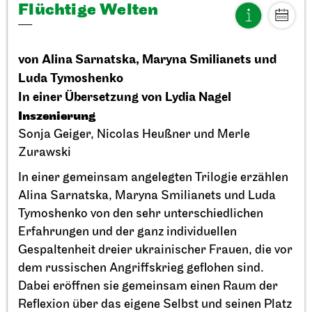
Flüchtige Welten
von Alina Sarnatska, Maryna Smilianets und
Luda Tymoshenko
In einer Übersetzung von Lydia Nagel
Stuttgarter Ballett
StadtPalais
Inszenierung
Präsentation des Stuttgarter
Sonja Geiger, Nicolas Heußner und Merle
Ballett Annuals
Zurawski
11.09.2026
In einer gemeinsam angelegten Trilogie erzählen
17:00
Alina Sarnatska, Maryna Smilianets und Luda
Tymoshenko von den sehr unterschiedlichen
Erfahrungen und der ganz individuellen
So, 20.09.2026
Gespaltenheit dreier ukrainischer Frauen, die vor
dem russischen Angriffskrieg geflohen sind.
Dabei eröffnen sie gemeinsam einen Raum der
Reflexion über das eigene Selbst und seinen Platz