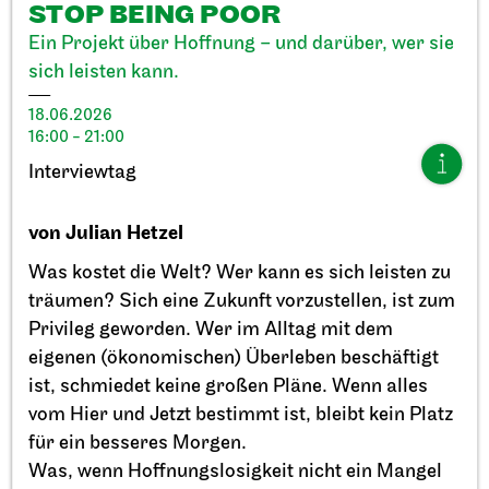
STOP BEING POOR
Ein Projekt über Hoffnung – und darüber, wer sie
sich leisten kann.
18.06.2026
16:00 - 21:00
Stuttgarter Ballett
StadtPalais
Interviewtag
Präsentation des Stuttgarter
Ballett Annuals
von Julian Hetzel
11.09.2026
Was kostet die Welt? Wer kann es sich leisten zu
17:00
träumen? Sich eine Zukunft vorzustellen, ist zum
Privileg geworden. Wer im Alltag mit dem
eigenen (ökonomischen) Überleben beschäftigt
So, 20.09.2026
ist, schmiedet keine großen Pläne. Wenn alles
vom Hier und Jetzt bestimmt ist, bleibt kein Platz
für ein besseres Morgen.
Was, wenn Hoffnungslosigkeit nicht ein Mangel