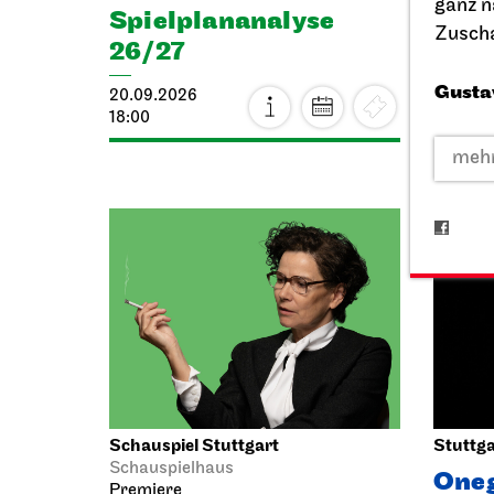
ganz n
Spiel­plan­analyse
Zuscha
25.09.
26/27
17:00
Gusta
20.09.2026
18:00
mehr
Schauspiel Stuttgart
Stuttga
Schauspielhaus
One
Premiere