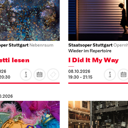
per Stuttgart
Staatsoper Stuttgart
Nebenraum
Opern
Wieder im Repertoire
etti lesen
I Did It My Way
026
08.10.2026
 20:30
19:30 - 21:15
10.2026