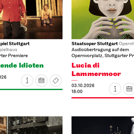
iel Stuttgart
Staatsoper Stuttgart
Opern
pielhaus
Audioübertragung auf dem
rter Premiere
Opernvorplatz, Stuttgarter P
ende Idioten
Lucia di
Lammermoor
026
03.10.2026
18:00