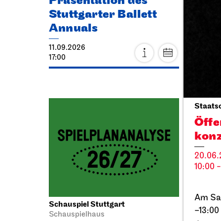
Präsentation des
Thea
Stuttgarter Ballett
Eck
Annuals
20.09.
11.09.2026
11:00 - 
17:00
Fr, 25.
Staats
Öffe
konz
20.06.
10:00 -
Am Sa
Schauspiel Stuttgart
JOiN
N
–13:00
Schauspielhaus
Cia