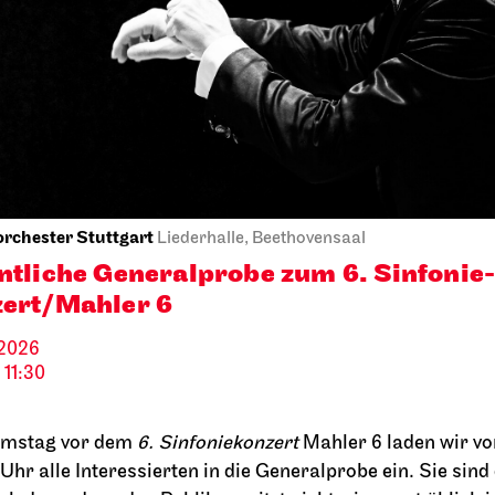
terfest am
Singend durch d
ensee
Spielplan
2026
20.09.2026
18:00
13:30 - 14:30
09.2026
orchester Stuttgart
Liederhalle, Beethovensaal
ntliche Generalprobe zum 6. Sinfonie
ert/Mahler 6
2026
 11:30
mstag vor dem
6. Sinfoniekonzert
Mahler 6 laden wir vo
Stuttgarter Ballett
ord
Opernha
 Uhr alle Interessierten in die Generalprobe ein. Sie sind
o Sommer!
Onegin