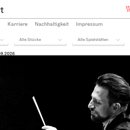
h
Karriere
Nachhaltigkeit
Impressum
Alle Stücke
Alle Spielstätten
09.2026
heater Stuttgart
JOiN
Opernhaus,
Opernhaus, Foyer I. Ra
ielhaus und Opernvorplatz
Theaterfest