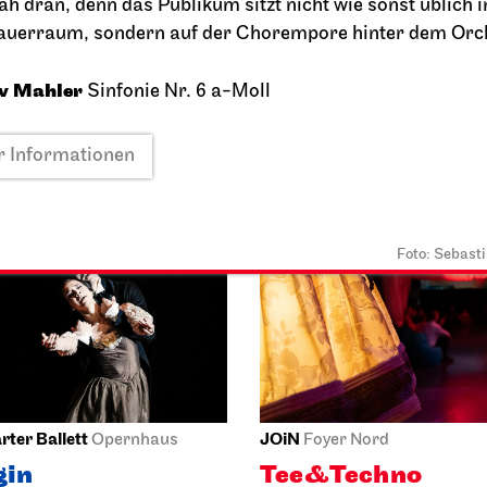
ah dran, denn das Publikum sitzt nicht wie sonst üblich 
uerraum, sondern auf der Chorempore hinter dem Orc
2026
25.09.2026
19:00 - 21:30
v Mahler
Sinfonie Nr. 6 a-Moll
 Informationen
So, 27.09.2026
Foto: Sebast
rter Ballett
JOiN
Opernhaus
Foyer Nord
gin
Tee&Techno