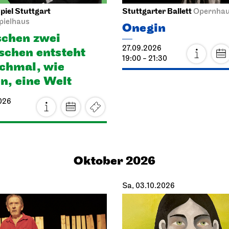
iel Stuttgart
Stuttgarter Ballett
Opernha
pielhaus
Onegin
chen zwei
27.09.2026
chen ent­steht
19:00 - 21:30
h­mal, wie
en, eine Welt
026
Oktober 2026
Sa, 03.10.2026