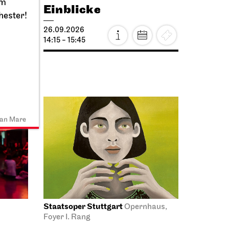
im
Einblicke
hester!
26.09.2026
14:15 - 15:45
ian Mare
Staatsoper Stuttgart
Opernhaus,
Foyer I. Rang