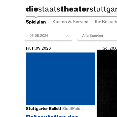
Spielplan
Karten & Service
Ihr Besuc
06.08.2026
Alle Sparten
Fr, 11.09.2026
So, 20.
Stuttgarter Ballett
Staatst
StadtPalais
Schausp