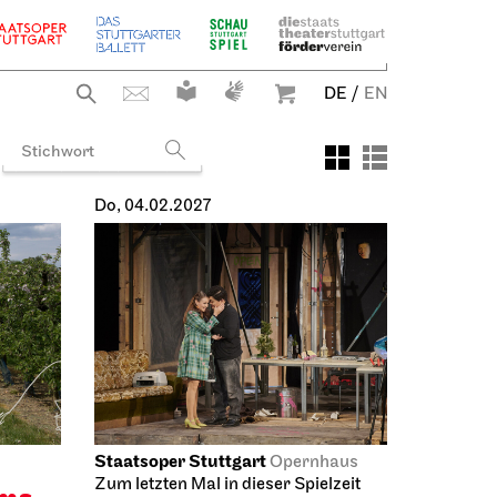
DE
/
EN
Do, 21.01.2027
Staatsoper Stuttgart
Opernhaus
m
La Bohème
21.01.2027
19:00 - 21:30