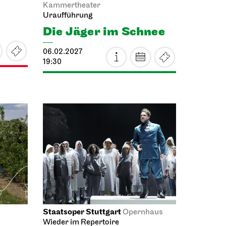
m
ts,
fach
idmet
le
e et
en.
Staatsoper Stuttgart
haus
Opernhaus
La Bohème
24.01.2027
19:30 - 22:00