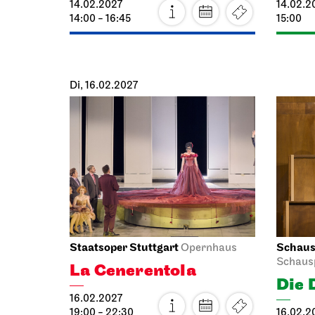
JOiN
Stuttga
Treffpunkt: Opernhaus-
Eingang in Richtung Landtag
Freitre
OpernLAB zu „Die
Fami
drei ??? und das
mit 
Spiegelkabinett“
Tan
30.01.2027
30.01.2
14:00 - 17:00
14:00 - 