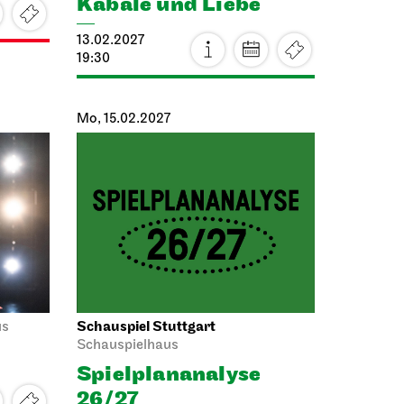
JOiN
JOiN-Konzert
r
30.01.2027
11:00