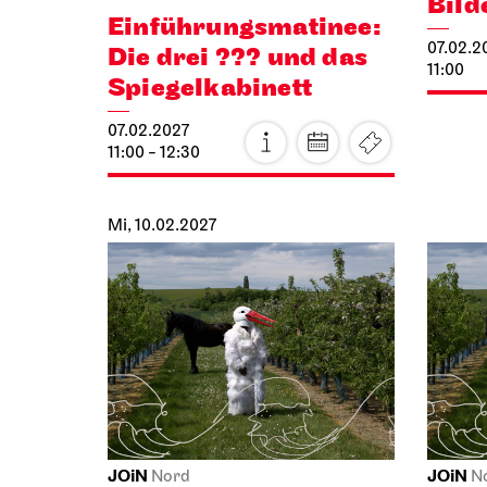
Mo, 25.
Schauspiel Stuttgart
Staatso
Schauspielhaus
La C
Das Ver­sprechen
25.01.2
24.01.2027
19:00 -
19:30