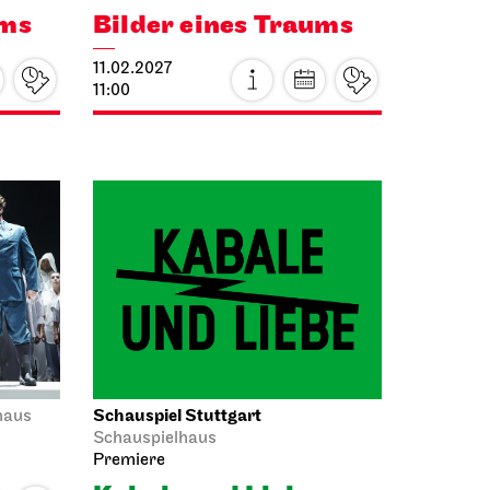
Staatsorchester Stuttgart
us
Liederhalle, Mozartsaal
3. Kammer­konzert
27.01.2027
19:30
Sa, 30.01.2027