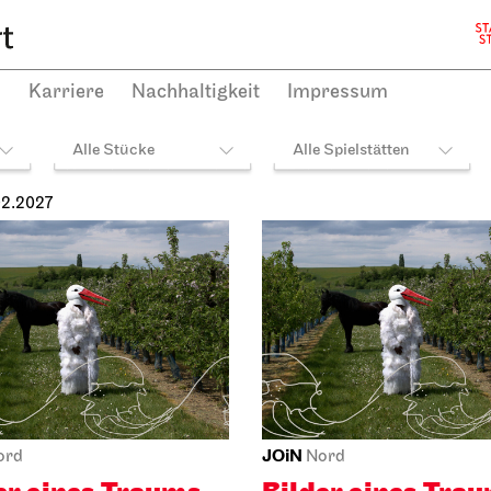
11:00 - 12:30
plan
h
Karriere
Nachhaltigkeit
Impressum
Di, 19.01.2027
Alle Stücke
Alle Spielstätten
rter Ballett
JOiN
Kammertheater
Nord
Offenes Singen i
ranko Schule
k hinter die
JOiN
ssen
19.01.2027
arter Ballett
Schauspielhaus
027
18:00 - 19:30
ttabend
19:30