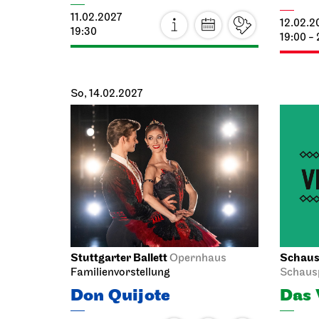
Stuttgarter Ballett
Stuttga
Opernhaus
Schulvorstellung
Don 
Don Quijote
29.01.2
28.01.2027
19:00 - 
18:00 - 20:45