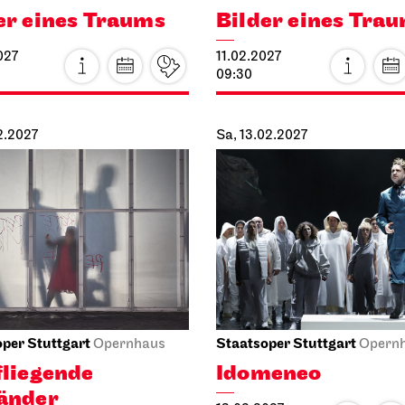
Mi, 27.01.2027
iel Stuttgart
Stuttgarter Ballett
Opernha
pielhaus
Don Quijote
ende Idioten
27.01.2027
027
19:00 - 21:45
01.2027