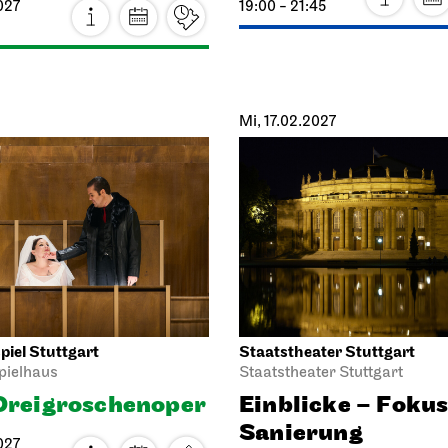
rter Ballett
Staatsoper Stuttgart
Treffpunkt
Opern
ppe Opernhaus
Der fliegende
lienführungen
Holländer
Mini-
30.01.2027
zworkshop
19:00 - 21:30
027
15:30