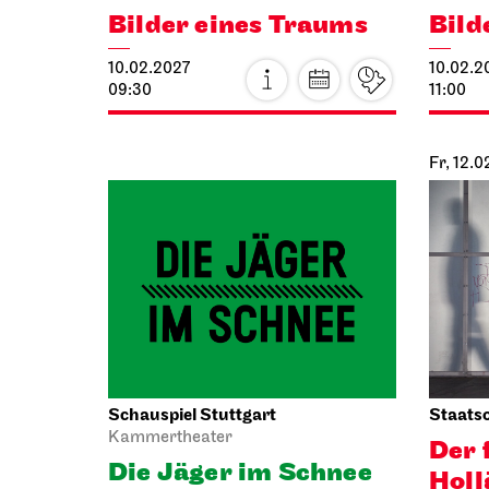
Staatsoper Stuttgart
Schausp
Opernhaus
Schaus
La Bohème
Tanz
26.01.2027
19:00 - 21:30
26.01.2
19:30
Do, 28.01.2027
Fr, 29.