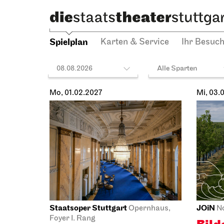
Spiel
Spielplan
Karten & Service
Ihr Besuc
08.08.2026
Alle Sparten
Staatsoper Stuttgart
Stuttga
Opernhaus
Wieder im Repertoire
John C
La Bohème
Blic
Kuli
17.01.2027
Stuttg
18:00 - 20:30
17.01.2
Balle
18:00 - 