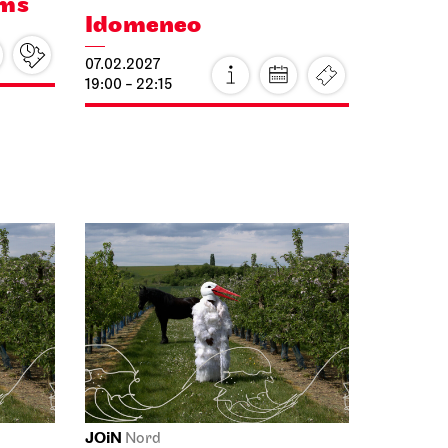
Ballett
Di, 26.01.2027
JOiN
Nord
Offenes Singen im
JOiN
26.01.2027
18:00 - 19:30