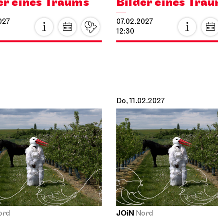
Foto: Roman Novitzky / Stuttgarter 
01.2027
per Stuttgart
Schauspiel Stuttgart
Opernhaus
Schauspielhaus
enerentola
Tanzende Idioten
027
 22:30
25.01.2027
19:30