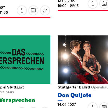
rter Ballett
Schauspiel Stuttgart
Opernhaus
Schauspielhaus
Quijote
König Richard de
027
Dritte
21:45
29.01.2027
19:30