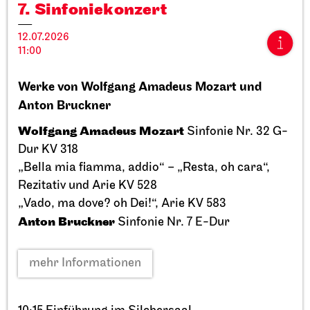
7. Sinfonie­konzert
12.07.2026
11:00
Werke von Wolfgang Amadeus Mozart und
Stuttgarter Ballett
StadtPalais
Anton Bruckner
Präsentation des Stuttgarter
Wolfgang Amadeus Mozart
Sinfonie Nr. 32 G-
Ballett Annuals
Dur KV 318
„Bella mia fiamma, addio“ – „Resta, oh cara“,
11.09.2026
17:00
Rezitativ und Arie KV 528
„Vado, ma dove? oh Dei!“, Arie KV 583
Anton Bruckner
Sinfonie Nr. 7 E-Dur
So, 20.09.2026
mehr Informationen