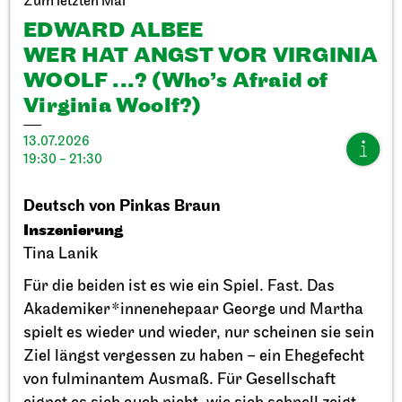
Zum letzten Mal
EDWARD ALBEE
WER HAT ANGST VOR VIRGINIA
WOOLF ...? (Who’s Afraid of
Virginia Woolf?)
Stuttgarter Ballett
StadtPalais
13.07.2026
Präsentation des Stuttgarter
19:30 - 21:30
Ballett Annuals
Deutsch von Pinkas Braun
11.09.2026
Inszenierung
17:00
Tina Lanik
Für die beiden ist es wie ein Spiel. Fast. Das
So, 20.09.2026
Akademiker*innenehepaar George und Martha
spielt es wieder und wieder, nur scheinen sie sein
Ziel längst vergessen zu haben – ein Ehegefecht
von fulminantem Ausmaß. Für Gesellschaft