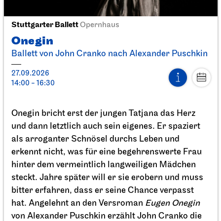
Stuttgarter Ballett
Opernhaus
Stuttgarter Ballett
Opernhaus
Onegin
Onegin
Ballett von John Cranko nach Alexander Puschkin
27.09.2026
14:00 - 16:30
27.09.2026
14:00 - 16:30
Onegin bricht erst der jungen Tatjana das Herz
und dann letztlich auch sein eigenes. Er spaziert
als arroganter Schnösel durchs Leben und
erkennt nicht, was für eine begehrenswerte Frau
hinter dem vermeintlich langweiligen Mädchen
steckt. Jahre später will er sie erobern und muss
bitter erfahren, dass er seine Chance verpasst
hat. Angelehnt an den Versroman
Eugen Onegin
von Alexander Puschkin erzählt John Cranko die