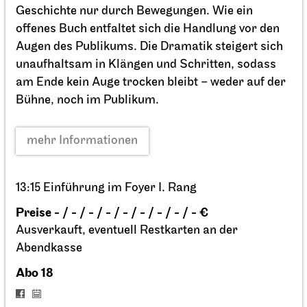
Geschichte nur durch Bewegungen. Wie ein
offenes Buch entfaltet sich die Handlung vor den
Augen des Publikums. Die Dramatik steigert sich
unaufhaltsam in Klängen und Schritten, sodass
Schauspiel Stuttgart
Schauspielhaus
am Ende kein Auge trocken bleibt – weder auf der
Zwischen zwei Menschen ent­steht
Bühne, noch im Publikum.
manch­mal, wie selten, eine Welt
27.09.2026
mehr Informationen
18:00
13:15 Einführung im Foyer I. Rang
Preise - / - / - / - / - / - / - / - / - €
Ausverkauft, eventuell Restkarten an der
Abendkasse
Abo 18