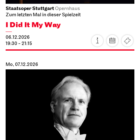
JOiN
Nord
hässlich as fuck
19.11.2026
19:00