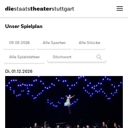
Gala der Preisträger*innen
Internationales Solo-Tanz-Theater
Festival Stuttgart
Spielplan
14.11.2026
20:00 - 21:30
So, 15.11.2026