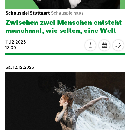
JOiN
Treffpunkt: Opernhaus-Eingang in Richtung Landtag
OpernLAB zu “Hänsel und Gretel“
21.11.2026
14:00 - 17:00