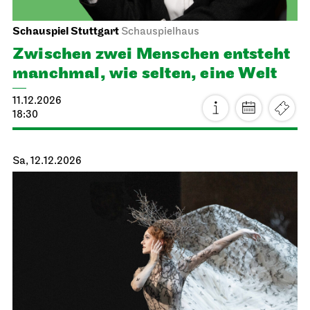
JOiN
Treffpunkt: Opernhaus-Eingang in Richtung Landtag
OpernLAB zu “Hänsel und Gretel“
21.11.2026
14:00 - 17:00