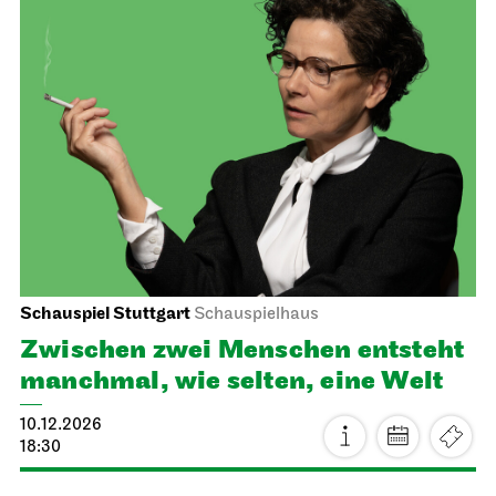
JOiN
Nord
Home Vibes - Gestalten im JOiN-
Haus!
20.11.2026
19:00 - 22:00