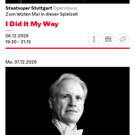
JOiN
Nord
hässlich as fuck
19.11.2026
19:00