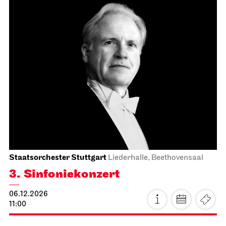
18:15 Einführung im Foyer I. Rang
Preise 8 / 22,50 / 38 / 52 / 69 / 89 / 108 / 128 /
152 €
Abo 21
Foto: Martin Sigmund
Schauspiel Stuttgart
Kammertheater
Spoken Arts Festival 2026
Vier Schwestern; fernes Wien,
fremde Welt.
17.11.2026
19:30