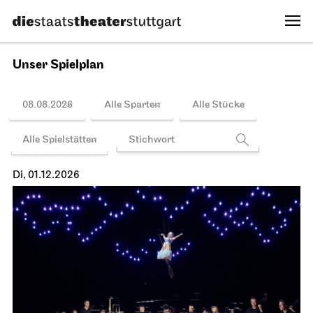
Gala der Preisträger*innen
Internationales Solo-Tanz-Theater
Festival Stuttgart
Spielplan
14.11.2026
20:00 - 21:30
So, 15.11.2026