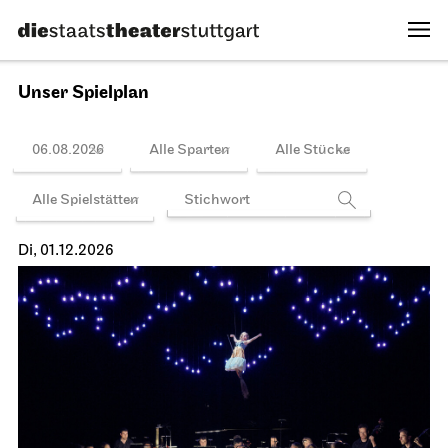
Spielplan
Stuttgarter Ballett
Opernhaus
Der Nussknacker