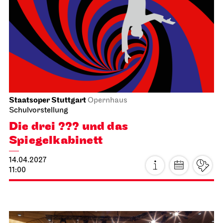
Stuttgarter Ballett
Opernhaus
Ballettabend
MODERN ELEGIES
29.03.2027
17:00
Di, 30.03.2027