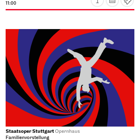
Staatsoper Stuttgart
Opernhaus, Foyer I. Rang
Einführungs­matinee: Atatürk
21.03.2027
11:00 - 12:30