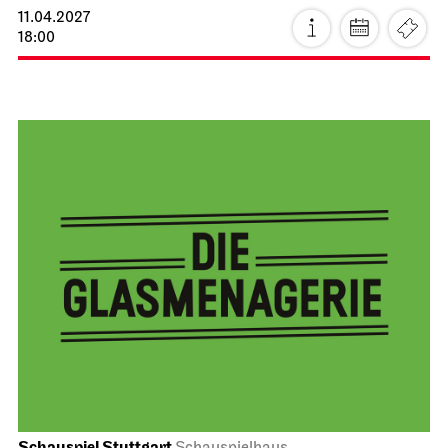
Stuttgarter Ballett
Opernhaus
Ballettabend
MODERN ELEGIES
26.03.2027
17:00
Sa, 27.03.2027