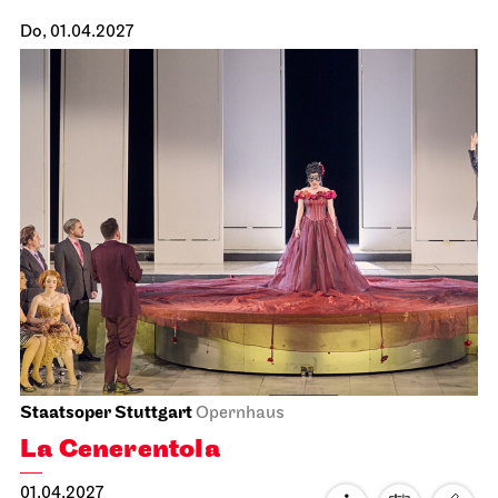
13:15 Einführung im Foyer I. Rang
Preise - / 22,50 / 38 / 52 / 69 / 89 / 108 / 128 / -
€
Staatstheater Stuttgart
Opernhaus, Foyer I. Rang
Abo 18
Heiraten im Opernhaus
22.03.2027
Foto: Roman Novitzky / Stuttgarter Ballett
10:00 - 15:00