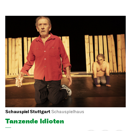
Stuttgarter Ballett
Opernhaus
Ballettabend
MODERN ELEGIES
17.03.2027
19:00
Do, 18.03.2027