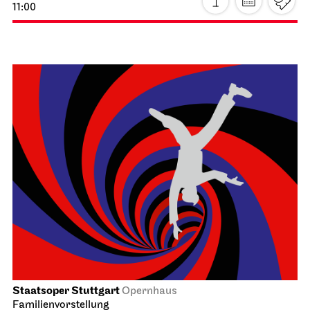
Staatsoper Stuttgart
Opernhaus, Foyer I. Rang
Einführungs­matinee: Atatürk
21.03.2027
11:00 - 12:30