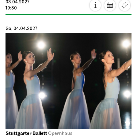
Staatsoper Stuttgart
Opernhaus
Die drei ??? und das
Spiegelkabinett
18.03.2027
18:30