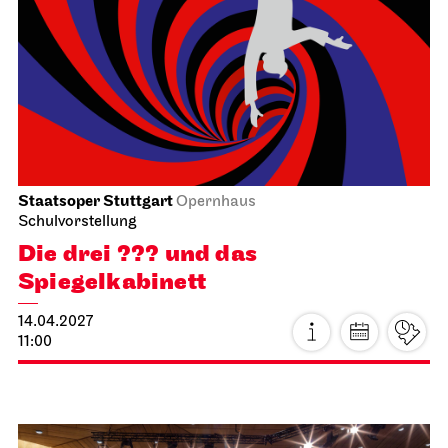
Stuttgarter Ballett
Opernhaus
Ballettabend
MODERN ELEGIES
29.03.2027
17:00
Di, 30.03.2027