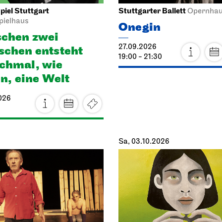
iel Stuttgart
Stuttgarter Ballett
Opernha
pielhaus
Onegin
chen zwei
27.09.2026
chen ent­steht
19:00 - 21:30
h­mal, wie
en, eine Welt
026
Sa, 03.10.2026