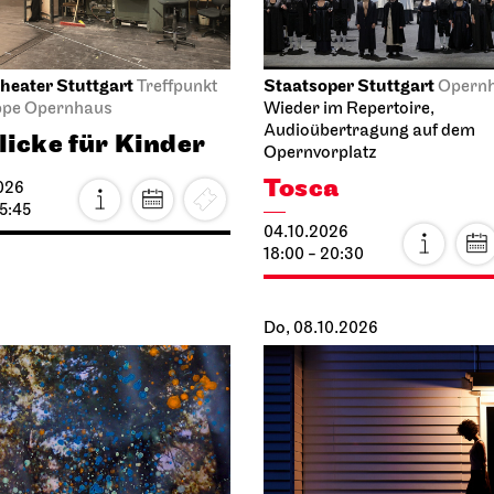
heater Stuttgart
Staatsoper Stuttgart
Treffpunkt
Opern
ppe Opernhaus
Wieder im Repertoire,
Audioübertragung auf dem
licke für Kinder
Opernvorplatz
Tosca
026
15:45
04.10.2026
18:00 - 20:30
Do, 08.10.2026