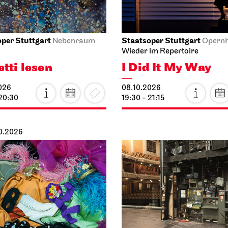
per Stuttgart
Staatsoper Stuttgart
Nebenraum
Opern
Wieder im Repertoire
etti lesen
I Did It My Way
026
08.10.2026
 20:30
19:30 - 21:15
10.2026