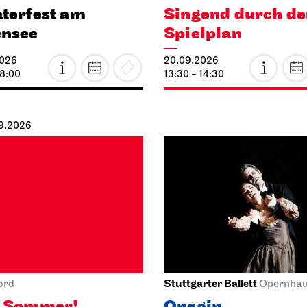
terfest am
Singend durch d
ensee
Spielplan
2026
20.09.2026
18:00
13:30 - 14:30
09.2026
Stuttgarter Ballett
ord
Opernha
o Sommer!
Onegin