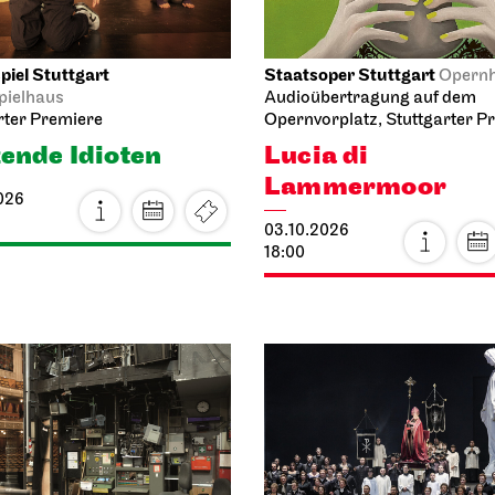
iel Stuttgart
Staatsoper Stuttgart
Opern
pielhaus
Audioübertragung auf dem
rter Premiere
Opernvorplatz, Stuttgarter P
ende Idioten
Lucia di
Lammermoor
026
03.10.2026
18:00