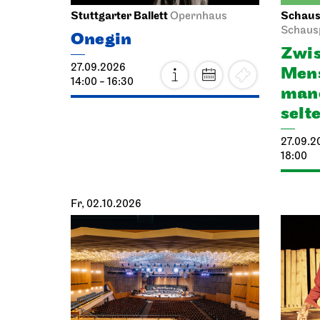
Stuttgarter Ballett
Schausp
Opernhaus
Schaus
Onegin
Zwis
27.09.2026
Mens
14:00 - 16:30
manc
selt
27.09.2
18:00
Fr, 02.10.2026