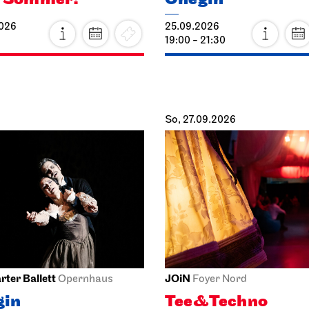
2026
25.09.2026
19:00 - 21:30
So, 27.09.2026
rter Ballett
JOiN
Opernhaus
Foyer Nord
gin
Tee&Techno