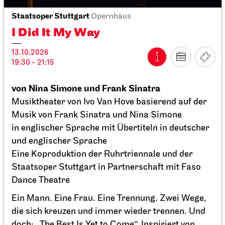
Staatsoper Stuttgart
Opernhaus
I Did It My Way
Staatsoper Stuttgart
Opernhaus
13.10.2026
Wieder im Repertoire
19:30 - 21:15
I Did It My Way
von Nina Simone und Frank Sinatra
08.10.2026
Musiktheater von Ivo Van Hove basierend auf der
19:30 - 21:15
Musik von Frank Sinatra und Nina Simone
in englischer Sprache mit Übertiteln in deutscher
und englischer Sprache
Fr, 09.10.2026
Eine Koproduktion der
Ruhrtriennale
und der
Staatsoper Stuttgart in Partnerschaft mit
Faso
Dance Theatre
Ein Mann. Eine Frau. Eine Trennung. Zwei Wege,
die sich kreuzen und immer wieder trennen. Und
doch: „The Best Is Yet to Come“. Inspiriert von