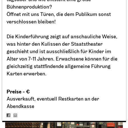
Bühnenproduktion?
Öffnet mit uns Türen, die dem Publikum sonst
verschlossen bleiben!
Stuttgarter Ballett
Opernhaus
Onegin
Die Kinderführung zeigt auf anschauliche Weise,
was hinter den Kulissen der Staatstheater
25.09.2026
geschieht und ist ausschließlich für Kinder im
19:00 - 21:30
Alter von 7-11 Jahren. Erwachsene können für die
gleichzeitig stattfindende allgemeine Führung
Sa, 26.09.2026
Karten erwerben.
Preise - €
Ausverkauft, eventuell Restkarten an der
Abendkasse