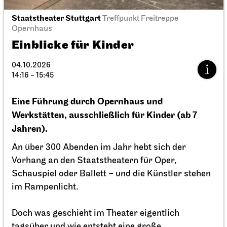
Staatstheater Stuttgart
JOiN
Treffpunkt Freitreppe
Nord
Opernhaus
Ciao Sommer!
Einblicke für Kinder
25.09.2026
04.10.2026
17:00
14:16 - 15:45
Eine Führung durch Opernhaus und
Werkstätten, ausschließlich für Kinder (ab 7
Jahren).
An über 300 Abenden im Jahr hebt sich der
Vorhang an den Staatstheatern für Oper,
Schauspiel oder Ballett – und die Künstler stehen
im Rampenlicht.
Doch was geschieht im Theater eigentlich
tagsüber und wie entsteht eine große