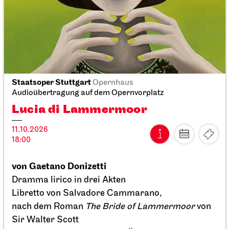
Staatsoper Stuttgart
Opernhaus
Audioübertragung auf dem Opernvorplatz
Lucia di Lammermoor
Staatstheater Stuttgart
Treffpunkt Freitreppe Opernhaus
Einblicke für Kinder
11.10.2026
18:00
04.10.2026
14:16 - 15:45
von Gaetano Donizetti
Dramma lirico in drei Akten
Libretto von Salvadore Cammarano,
nach dem Roman
The Bride of Lammermoor
von
Sir Walter Scott