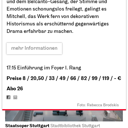
und dem Belcanto-Gesang, der Stimme und
04.10.2026
19:30 - 22:00
Emotionen schonungslos freilegt, gelingt es
Mitchell, das Werk fern von dekorativem
Historismus als erschütternd gegenwärtiges
Di, 06.10.2026
Drama erfahrbar zu machen.
mehr Informationen
17:15 Einführung im Foyer I. Rang
Preise 8 / 20,50 / 33 / 49 / 66 / 82 / 99 / 119 / - €
Abo 26
Foto: Rebecca Brodskis
Staatsoper Stuttgart
Stadtbibliothek Stuttgart