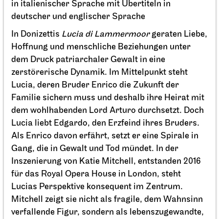
in italienischer Sprache mit Übertiteln in
deutscher und englischer Sprache
In Donizettis
Lucia di Lammermoor
geraten Liebe,
Hoffnung und menschliche Beziehungen unter
dem Druck patriarchaler Gewalt in eine
zerstörerische Dynamik. Im Mittelpunkt steht
Lucia, deren Bruder Enrico die Zukunft der
Familie sichern muss und deshalb ihre Heirat mit
dem wohlhabenden Lord Arturo durchsetzt. Doch
Lucia liebt Edgardo, den Erzfeind ihres Bruders.
Staatsoper Stuttgart
Opernhaus
Als Enrico davon erfährt, setzt er eine Spirale in
Wieder im Repertoire, Audioübertragung auf dem
Gang, die in Gewalt und Tod mündet. In der
Opernvorplatz
Inszenierung von Katie Mitchell, entstanden 2016
Tosca
für das Royal Opera House in London, steht
Lucias Perspektive konsequent im Zentrum.
04.10.2026
18:00 - 20:30
Mitchell zeigt sie nicht als fragile, dem Wahnsinn
verfallende Figur, sondern als lebenszugewandte,