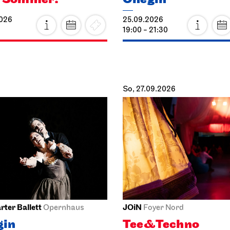
2026
25.09.2026
19:00 - 21:30
So, 27.09.2026
rter Ballett
JOiN
Opernhaus
Foyer Nord
gin
Tee&Techno