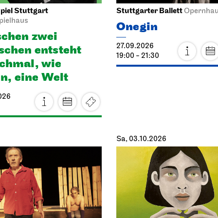
iel Stuttgart
Stuttgarter Ballett
Opernha
pielhaus
Onegin
chen zwei
27.09.2026
chen ent­steht
19:00 - 21:30
h­mal, wie
en, eine Welt
026
Sa, 03.10.2026