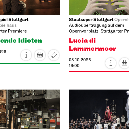
iel Stuttgart
Staatsoper Stuttgart
Opern
pielhaus
Audioübertragung auf dem
rter Premiere
Opernvorplatz, Stuttgarter P
ende Idioten
Lucia di
Lammermoor
026
03.10.2026
18:00