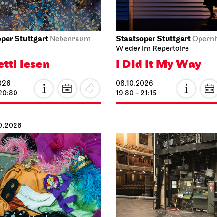
per Stuttgart
Staatsoper Stuttgart
Nebenraum
Opern
Wieder im Repertoire
etti lesen
I Did It My Way
026
08.10.2026
 20:30
19:30 - 21:15
10.2026