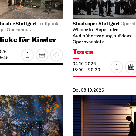
heater Stuttgart
Staatsoper Stuttgart
Treffpunkt
Opern
ppe Opernhaus
Wieder im Repertoire,
Audioübertragung auf dem
licke für Kinder
Opernvorplatz
Tosca
026
15:45
04.10.2026
18:00 - 20:30
Do, 08.10.2026