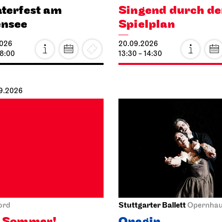
terfest am
Singend durch d
ensee
Spielplan
2026
20.09.2026
18:00
13:30 - 14:30
09.2026
Stuttgarter Ballett
ord
Opernha
o Sommer!
Onegin