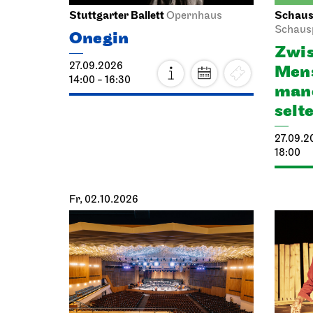
Stuttgarter Ballett
Schausp
Opernhaus
Schaus
Onegin
Zwis
27.09.2026
Mens
14:00 - 16:30
manc
selt
27.09.2
18:00
Fr, 02.10.2026