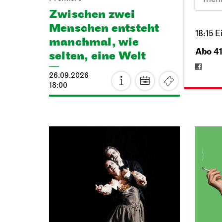
Zwischen zwei
26.09.
19:00 - 
Menschen ent­steht
18:15 
manch­mal, wie
Abo 4
selten, eine Welt
26.09.2026
18:00