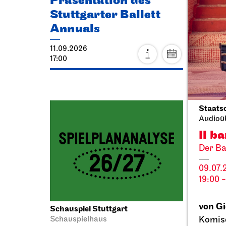
Präsentation des
Thea
Stuttgarter Ballett
Eck
Annuals
20.09.
11.09.2026
11:00 - 
17:00
Fr, 25.
Staats
Audioü
Il b
Der Ba
09.07.
19:00 -
von Gi
Schauspiel Stuttgart
JOiN
N
Komisc
Schauspielhaus
Cia