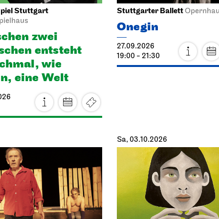
iel Stuttgart
Stuttgarter Ballett
Opernha
pielhaus
Onegin
chen zwei
27.09.2026
chen ent­steht
19:00 - 21:30
h­mal, wie
en, eine Welt
026
Sa, 03.10.2026