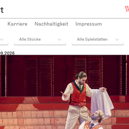
h
Karriere
Nachhaltigkeit
Impressum
Alle Stücke
Alle Spielstätten
09.2026
heater Stuttgart
JOiN
Opernhaus,
Opernhaus, Foyer I. Ra
ielhaus und Opernvorplatz
Theaterfest