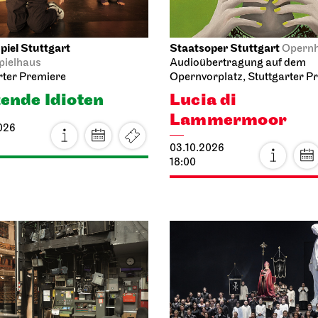
iel Stuttgart
Staatsoper Stuttgart
Opern
pielhaus
Audioübertragung auf dem
rter Premiere
Opernvorplatz, Stuttgarter P
ende Idioten
Lucia di
Lammermoor
026
03.10.2026
18:00