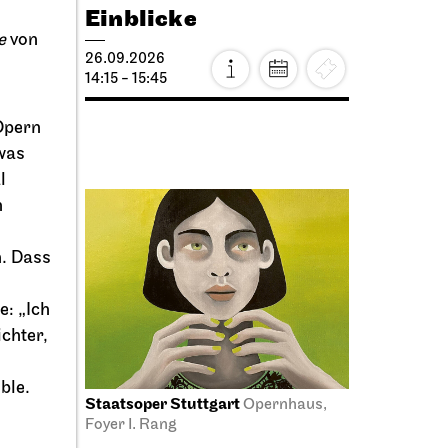
Einblicke
e
von
26.09.2026
14:15 - 15:45
Opern
was
l
n
n. Dass
e: „Ich
chter,
ble.
Staatsoper Stuttgart
Opernhaus,
Foyer I. Rang