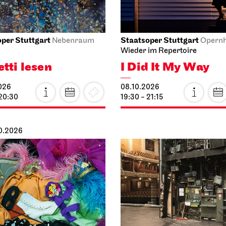
per Stuttgart
Staatsoper Stuttgart
Nebenraum
Opern
Wieder im Repertoire
etti lesen
I Did It My Way
026
08.10.2026
 20:30
19:30 - 21:15
10.2026