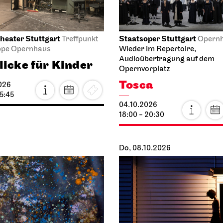
heater Stuttgart
Staatsoper Stuttgart
Treffpunkt
Opern
ppe Opernhaus
Wieder im Repertoire,
Audioübertragung auf dem
licke für Kinder
Opernvorplatz
Tosca
026
15:45
04.10.2026
18:00 - 20:30
Do, 08.10.2026