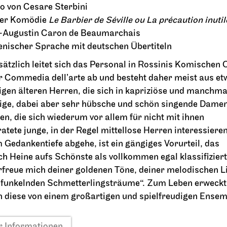
to von Cesare Sterbini
der Komödie
Le Barbier de Séville ou La précaution inutil
2026
25.09.2026
19:00 - 21:30
-Augustin Caron de Beaumarchais
lienischer Sprache mit deutschen Übertiteln
ätzlich leitet sich das Personal in Rossinis Komischen 
r Commedia dell’arte ab und besteht daher meist aus et
So, 27.09.2026
igen älteren Herren, die sich in kapriziöse und manchma
ige, dabei aber sehr hübsche und schön singende Dame
ben, die sich wiederum vor allem für nicht mit ihnen
ratete junge, in der Regel mittellose Herren interessiere
m Gedankentiefe abgehe, ist ein gängiges Vorurteil, das
ch Heine aufs Schönste als vollkommen egal klassifiziert
rfreue mich deiner goldenen Töne, deiner melodischen Li
 funkelnden Schmetterlingsträume“. Zum Leben erweckt
 diese von einem großartigen und spielfreudigen Ensem
rter Ballett
JOiN
Opernhaus
Foyer Nord
gin
Tee&Techno
 Informationen