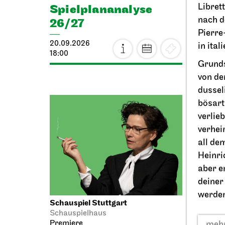
Spiel­plan­analyse
Libret
nach 
25.09.
26/27
17:00
Pierre
20.09.2026
in ita
18:00
Grunds
von de
dussel
bösart
verlie
verhei
all de
Heinri
aber e
deiner
werden
Schauspiel Stuttgart
Stuttga
Schauspielhaus
One
Premiere
mehr