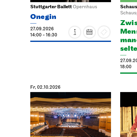
Stuttgarter Ballett
Schausp
Opernhaus
Schaus
Onegin
Zwis
27.09.2026
Mens
14:00 - 16:30
manc
selt
27.09.2
18:00
Fr, 02.10.2026