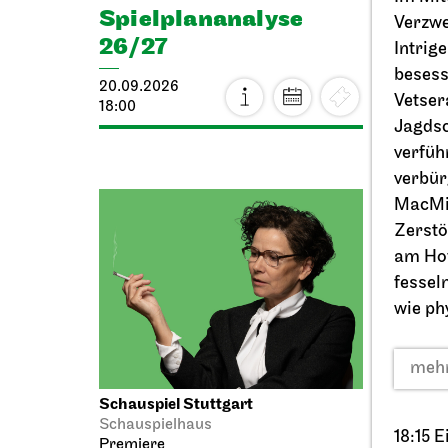
Spiel­plan­analyse
Verzwe
25.09.
26/27
Intrig
17:00
besess
20.09.2026
Vetser
18:00
Jagdsc
verfüh
verbür
MacMil
Zerstö
am Hof
fessel
wie ph
mehr
Schauspiel Stuttgart
Stuttga
Schauspielhaus
One
18:15 
Premiere