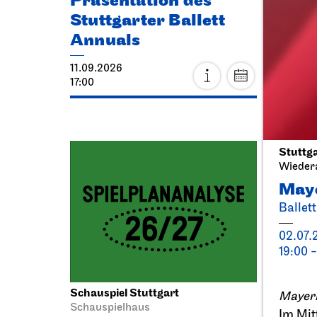
Präsentation des
Thea
Stuttgarter Ballett
Eck
Annuals
20.09.
11.09.2026
11:00 - 
17:00
Fr, 25.
Stuttga
Wieder
May
Ballet
02.07.
19:00 -
Schauspiel Stuttgart
JOiN
N
Mayerl
Schauspielhaus
Cia
Im Mit