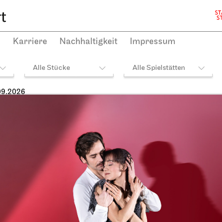
h
Karriere
Nachhaltigkeit
Impressum
Alle Stücke
Alle Spielstätten
09.2026
heater Stuttgart
JOiN
Opernhaus,
Opernhaus, Foyer I. Ra
ielhaus und Opernvorplatz
Theaterfest