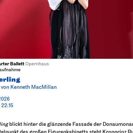
terfest am
Singend durch d
ensee
Spielplan
2026
20.09.2026
18:00
13:30 - 14:30
09.2026
rter Ballett
Opernhaus
aufnahme
erling
t von Kenneth MacMillan
2026
 22:15
Stuttgarter Ballett
ord
Opernha
ing
blickt hinter die glänzende Fassade der Donaumonar
o Sommer!
Onegin
telpunkt des großen Figurenkabinetts steht Kronprinz Ru