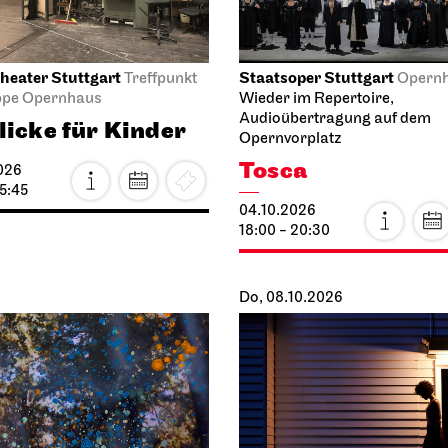
heater Stuttgart
Staatsoper Stuttgart
Treffpunkt
Opern
ppe Opernhaus
Wieder im Repertoire,
Audioübertragung auf dem
licke für Kinder
Opernvorplatz
Tosca
026
15:45
04.10.2026
18:00 - 20:30
Do, 08.10.2026