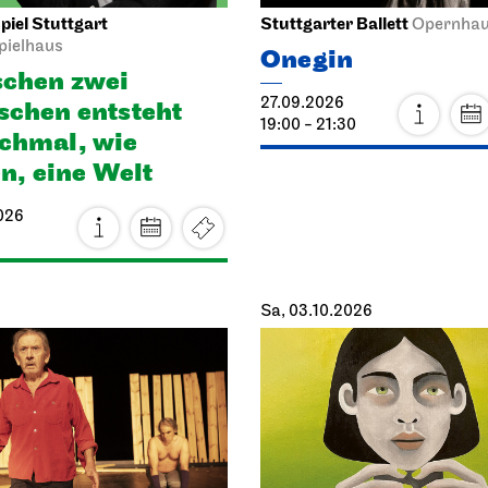
iel Stuttgart
Stuttgarter Ballett
Opernha
pielhaus
Onegin
chen zwei
27.09.2026
chen ent­steht
19:00 - 21:30
h­mal, wie
en, eine Welt
026
Sa, 03.10.2026