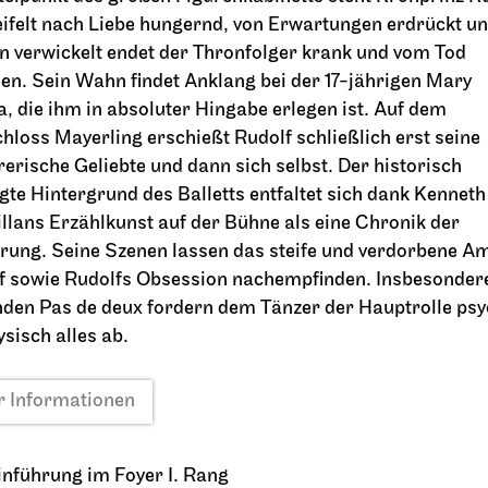
ifelt nach Liebe hungernd, von Erwartungen erdrückt un
2026
25.09.2026
en verwickelt endet der Thronfolger krank und vom Tod
19:00 - 21:30
en. Sein Wahn findet Anklang bei der 17-jährigen Mary
a, die ihm in absoluter Hingabe erlegen ist. Auf dem
hloss Mayerling erschießt Rudolf schließlich erst seine
rerische Geliebte und dann sich selbst. Der historisch
So, 27.09.2026
gte Hintergrund des Balletts entfaltet sich dank Kenneth
lans Erzählkunst auf der Bühne als eine Chronik der
rung. Seine Szenen lassen das steife und verdorbene A
 sowie Rudolfs Obsession nachempfinden. Insbesondere
nden Pas de deux fordern dem Tänzer der Hauptrolle psy
ysisch alles ab.
 Informationen
rter Ballett
JOiN
Opernhaus
Foyer Nord
gin
Tee&Techno
Einführung im Foyer I. Rang