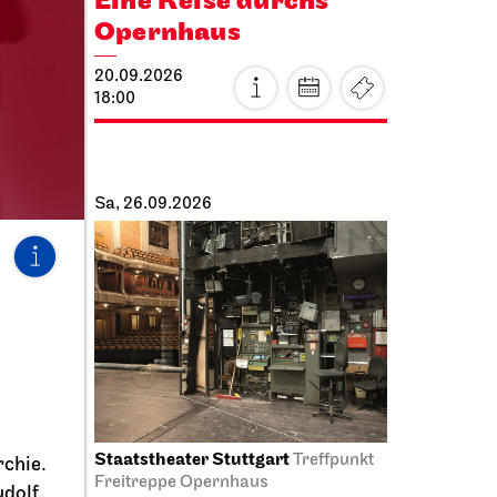
Eine Reise durchs
en
Opernhaus
20.09.2026
18:00
Sa, 26.09.2026
Staatstheater Stuttgart
us
Treffpunkt
chie.
Freitreppe Opernhaus
dolf.