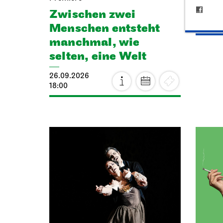
Zwischen zwei
26.09.
19:00 - 
Menschen ent­steht
manch­mal, wie
selten, eine Welt
26.09.2026
18:00