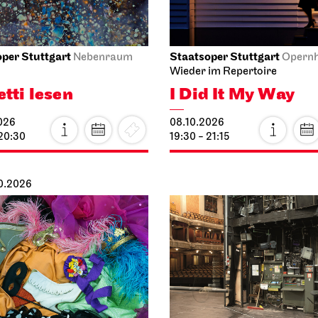
per Stuttgart
Staatsoper Stuttgart
Nebenraum
Opern
Wieder im Repertoire
etti lesen
I Did It My Way
026
08.10.2026
 20:30
19:30 - 21:15
10.2026