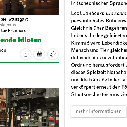
in tschechischer Sprach
Leoš Janáčeks
Die schl
iel Stuttgart
Staatsoper Stuttgart
Opern
persönlichstes Bühnenwe
pielhaus
Audioübertragung auf dem
Gleichnis über Begehren,
rter Premiere
Opernvorplatz, Stuttgarter P
Lebens. In der gefeierte
ende Idioten
Lucia di
Kimmig wird Lebendigkei
Lammermoor
Mensch und Tier gleiche
026
dabei als das unzähmbar
03.10.2026
Ordnung herausfordert u
18:00
dieser Spielzeit Natasha
und Ida Ränzlöv teilen s
verkörpert erneut den F
Staatsorchester musizier
mehr Informationen