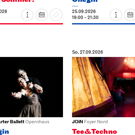
2026
25.09.2026
19:00 - 21:30
So, 27.09.2026
rter Ballett
JOiN
Opernhaus
Foyer Nord
gin
Tee&Techno