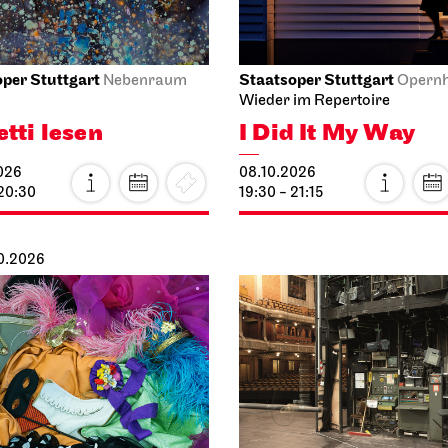
per Stuttgart
Staatsoper Stuttgart
Nebenraum
Opern
Wieder im Repertoire
etti lesen
I Did It My Way
026
08.10.2026
 20:30
19:30 - 21:15
10.2026