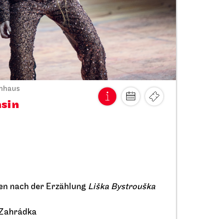
Schauspiel Stuttgart
us
Unteres Foyer
Schauspielhaus
Lesung
Gegen­mittel gegen
das Gift unserer Zeit
29.09.2026
nhaus
19:30
hsin
en nach der Erzählung
Liška Bystrouška
 Zahrádka