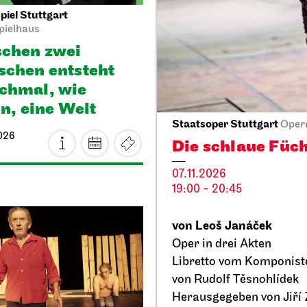
iel Stuttgart
Stuttgarter Ballett
Opernha
pielhaus
Onegin
chen zwei
27.09.2026
chen ent­steht
19:00 - 21:30
h­mal, wie
en, eine Welt
Staatsoper Stuttgart
Oper
026
Die schlaue Füc
07.11.2026
19:00 - 20:45
Sa, 03.10.2026
von Leoš Janáček
Oper in drei Akten
Libretto vom Komponist
von Rudolf Těsnohlídek
Herausgegeben von Jiří