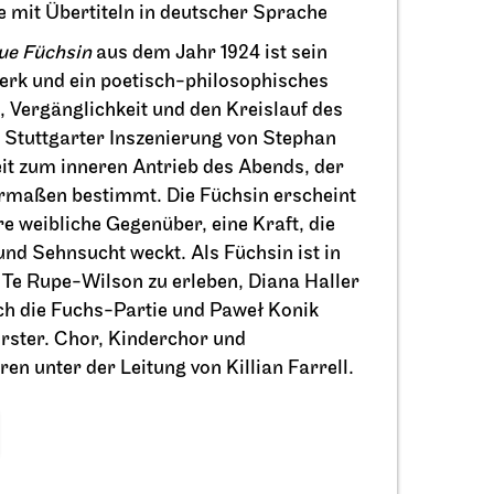
e mit Übertiteln in deutscher Sprache
aue Füchsin
aus dem Jahr 1924 ist sein
Schauspiel Stuttgart
haus
rk und ein poetisch-philosophisches
Schauspielhaus
 Vergänglichkeit und den Kreislauf des
remiere
Tanzende Idioten
n Stuttgarter Inszenierung von Stephan
t zum inneren Antrieb des Abends, der
03.10.2026
rmaßen bestimmt. Die Füchsin erscheint
19:30
e weibliche Gegenüber, eine Kraft, die
nd Sehnsucht weckt. Als Füchsin ist in
 Te Rupe-Wilson zu erleben, Diana Haller
ich die Fuchs-Partie und Paweł Konik
örster. Chor, Kinderchor und
en unter der Leitung von Killian Farrell.