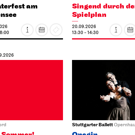
terfest am
Singend durch d
ensee
Spielplan
2026
20.09.2026
18:00
13:30 - 14:30
09.2026
Stuttgarter Ballett
ord
Opernha
o Sommer!
Onegin