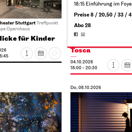
18:15 Einführung im Foye
Preise 8 / 20,50 / 33 / 4
heater Stuttgart
Staatsoper Stuttgart
Treffpunkt
Opern
Abo 28
ppe Opernhaus
Wieder im Repertoire,
Audioübertragung auf dem
licke für Kinder
Opernvorplatz
Tosca
026
15:45
04.10.2026
18:00 - 20:30
Do, 08.10.2026