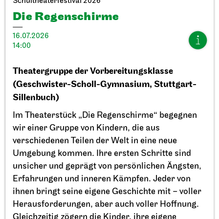
Schultheaterfestival 2026
Die Regenschirme
16.07.2026
14:00
Theatergruppe der Vorbereitungsklasse
Stuttgarter Ballett
StadtPalais
(Geschwister-Scholl-Gymnasium, Stuttgart-
Präsentation des Stuttgarter
Sillenbuch)
Ballett Annuals
Im Theaterstück „Die Regenschirme“ begegnen
11.09.2026
wir einer Gruppe von Kindern, die aus
17:00
verschiedenen Teilen der Welt in eine neue
Umgebung kommen. Ihre ersten Schritte sind
So, 20.09.2026
unsicher und geprägt von persönlichen Ängsten,
Erfahrungen und inneren Kämpfen. Jeder von
ihnen bringt seine eigene Geschichte mit – voller
Herausforderungen, aber auch voller Hoffnung.
Gleichzeitig zögern die Kinder, ihre eigene