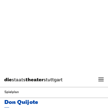
Staatsorchester Stuttgart
Opernhaus
Zum letzten Mal in dieser Spielzeit, Schulvorstellung
Die kleine Hexe
14.05.2027
11:00 - 12:10