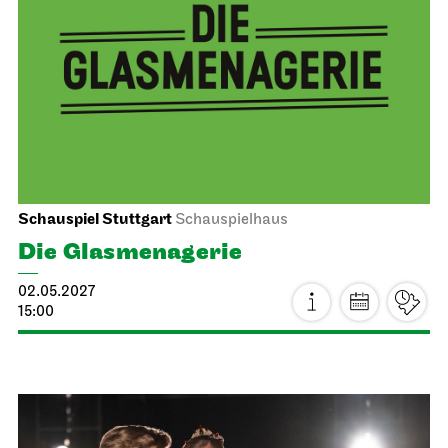
Mi, 14.04.2027
Staatsoper Stuttgart
Opernhaus
Schulvorstellung
Die drei ??? und das
Spiegelkabinett