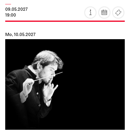
JOiN
JOiN-Konzert
18.04.2027
11:00