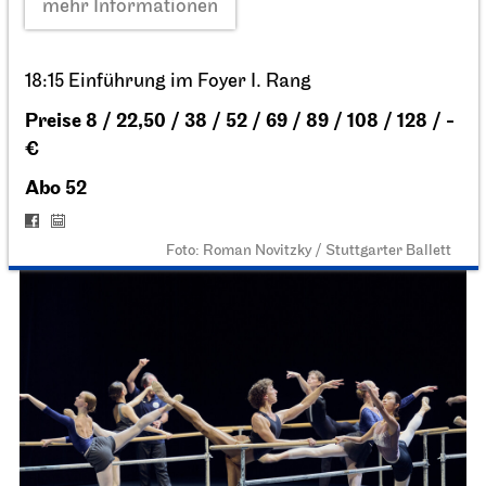
Stuttgarter Ballett
Probebühne der John Cranko Schule
Ballett & Brezeln
24.04.2027
10:30 - 12:00