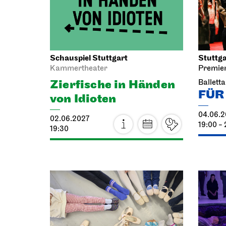
Sa, 19.06.2027
JOiN
Stuttga
Treffpunkt: Opernhaus-
Eingang in Richtung Landtag
Ballett
OpernLAB zu
FÜR
„Alceste“
19.06.2
19:00 - 
19.06.2027
14:00 - 17:00