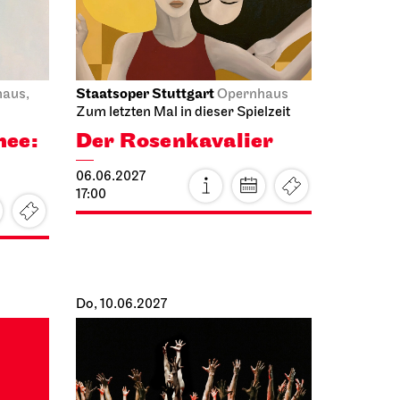
19.06.2027
19:30
Di, 22.06.2027
Staatsoper Stuttgart
haus
Opernhaus,
Foyer I. Rang
Bitte beachten Sie: ab sofort limitierte
Platzkapazität bei allen
Lunchkonzerten!
Lunchkonzert