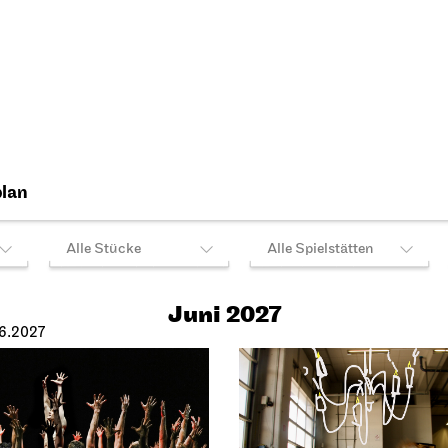
06.2027
Do, 17.06.2027
iel Stuttgart
JOiN
Nord
pielhaus
Gosuto Haus
l­plan­analyse
17.06.2027
7
19:00
027