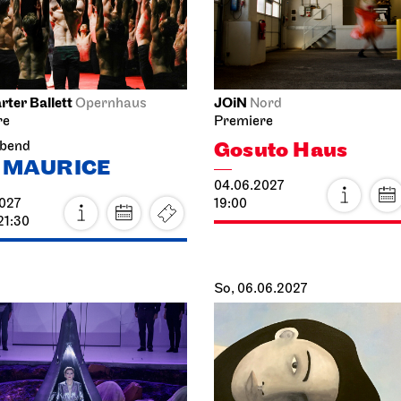
rter Ballett
JOiN
Opernhaus
Nord
Gosuto Haus
abend
 MAURICE
19.06.2027
027
19:00
21:30