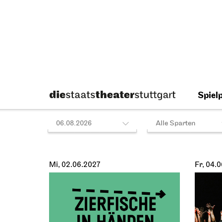
Di, 15.06.2027
Mi, 16.
JOiN
Schausp
Nord
Schaus
Gosuto Haus
Spie
15.06.2027
26/2
19:00
16.06.2
19:30