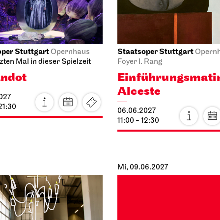
Mo, 21.06.2027
rter Ballett
Staatsoper Stuttgart
Opernhaus
Opern
Die Zauberflöte
abend
 MAURICE
21.06.2027
027
19:00 - 22:00
21:30