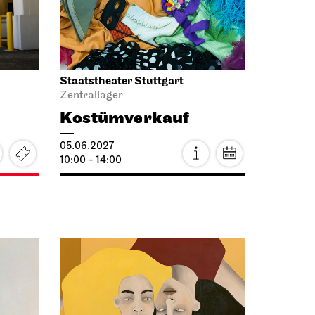
Schauspiel Stuttgart
Schauspielhaus
Uraufführung
Stamm­heim-
Protokoll
Der Gerichts­prozess
gegen die RAF