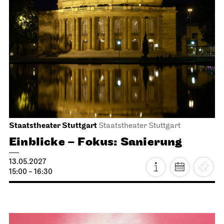
Libretti lesen
19.04.2027
19:00 - 20:30
Stuttgarter Ballett
Opernhaus
Ballettabend
UNSER CRANKO
Eine Hommage an John Cranko
28.07.2027
19:00
2027 wäre John Cranko 100 Jahre alt geworden.
Zum Auftakt dieses Jubiläums bringt das
Stuttgarter Ballett einige dieser selten getanzten
Stücke zurück auf die Bühne – aus tiefer Liebe zu
unserem Choreografen, der die Compagnie
gegründet und fundamental geprägt hat.
Initialen