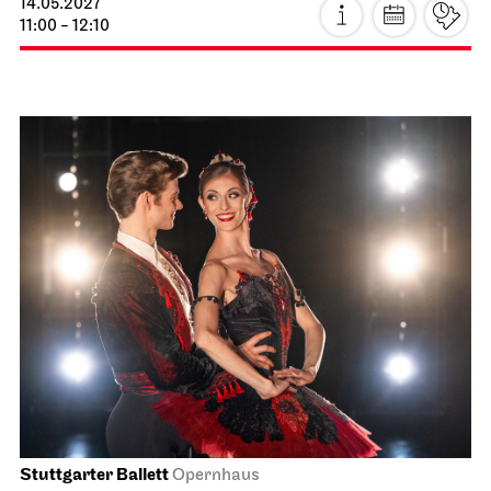
Foto: Roman Novitzky / Stuttgarter Ballett
Schauspiel Stuttgart
Kammertheater
Faust neo
20.04.2027
19:30
Fr, 23.04.2027