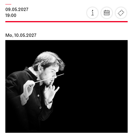
JOiN
JOiN-Konzert
18.04.2027
11:00