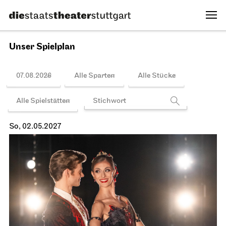
Spielplan
Staatsoper Stuttgart
Opernhaus, Foyer I. Rang
Bitte beachten Sie: ab sofort limitierte Platzkapazität bei
allen Lunchkonzerten!
Lunchkonzert
12.04.2027
12:45 - 13:15
Di, 13.04.2027