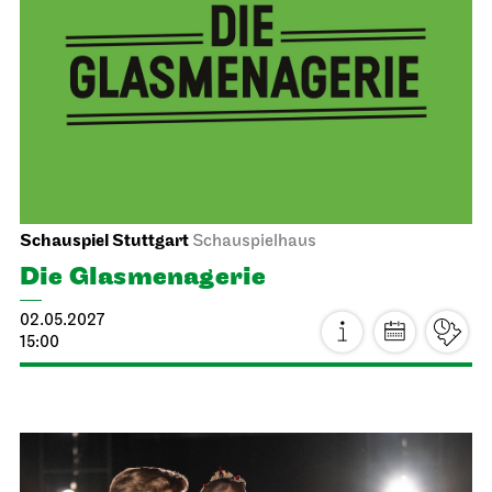
Mi, 14.04.2027
Staatsoper Stuttgart
Opernhaus
Schulvorstellung
Die drei ??? und das
Spiegelkabinett