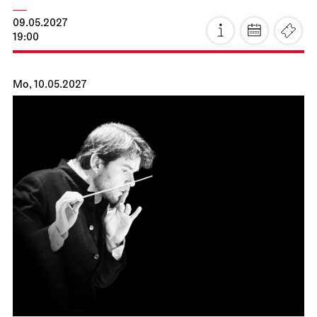
JOiN
JOiN-Konzert
18.04.2027
11:00