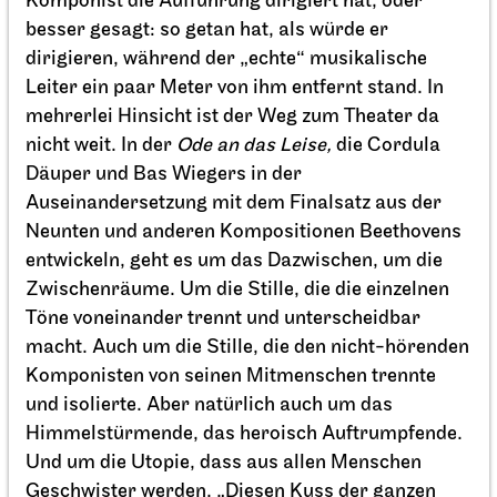
Stuttgarter Ballett
Schauspielhaus
Ballettabend
CREATIONS XVI – XIX
25.04.2027
17:00