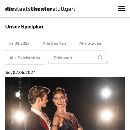
Spielplan
Staatsoper Stuttgart
Opernhaus, Foyer I. Rang
Bitte beachten Sie: ab sofort limitierte Platzkapazität bei
allen Lunchkonzerten!
Lunchkonzert
12.04.2027
12:45 - 13:15
Di, 13.04.2027