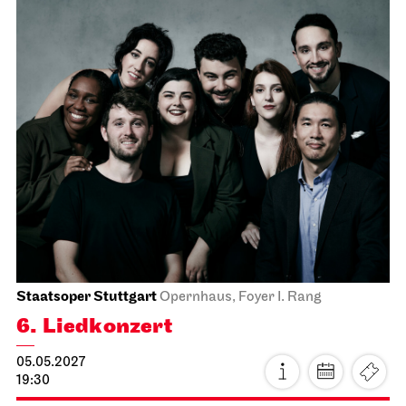
Staatsorchester Stuttgart
Liederhalle, Mozartsaal
4. Kammer­konzert
14.04.2027
19:30
Do, 15.04.2027
Staatsoper Stuttgart
Opernhaus
Zum letzten Mal in dieser Spielzeit
Beethoven NEUN
Ode an das Leise
18.07.2027
19:00
von Ludwig van Beethoven